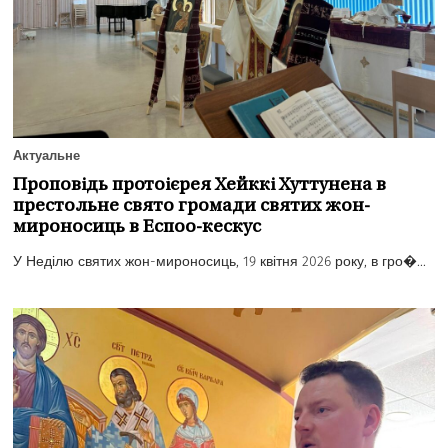
Актуальне
Проповідь протоієрея Хейккі Хуттунена в
престольне свято громади святих жон-
мироносиць в Еспоо-кескус
У Неділю святих жон-мироносиць, 19 квітня 2026 року, в гро�...