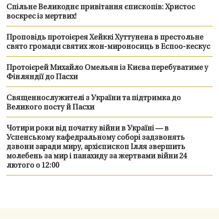
Спільне Великоднє привітання єпископів: Христос
воскрес із мертвих!
Проповідь протоієрея Хейккі Хуттунена в престольне
свято громади святих жон-мироносиць в Еспоо-кескус
Протоієрей Михайло Омельян із Києва перебуватиме у
Фінляндії до Пасхи
Священнослужителі з України та підтримка до
Великого посту й Пасхи
Чотири роки від початку війни в Україні — в
Успенському кафедральному соборі задзвонять
дзвони заради миру, архієпископ Ілля звершить
молебень за мир і панахиду за жертвами війни 24
лютого о 12:00