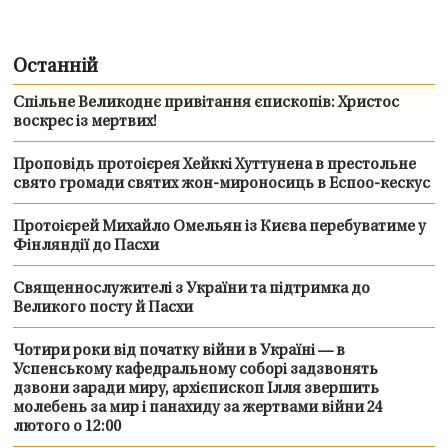
Останній
Спільне Великоднє привітання єпископів: Христос
воскрес із мертвих!
Проповідь протоієрея Хейккі Хуттунена в престольне
свято громади святих жон-мироносиць в Еспоо-кескус
Протоієрей Михайло Омельян із Києва перебуватиме у
Фінляндії до Пасхи
Священнослужителі з України та підтримка до
Великого посту й Пасхи
Чотири роки від початку війни в Україні — в
Успенському кафедральному соборі задзвонять
дзвони заради миру, архієпископ Ілля звершить
молебень за мир і панахиду за жертвами війни 24
лютого о 12:00