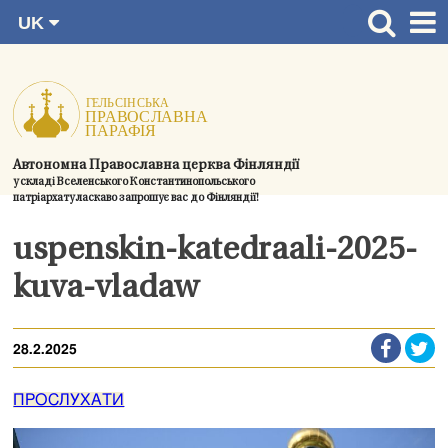
UK
Перейти
FI
Головна сторінка
RU
до
SV
Новини
змісту.
EN
Церкви
Автономна Православна церква Фінляндії
Богослужіння
у складі Вселенського Константинопольського
патріархату ласкаво запрошує вас до Фінляндії!
Духовний розвиток і спільноти
uspenskin-katedraali-2025-
Контактна інформація
kuva-vladaw
28.2.2025
ПРОСЛУХАТИ