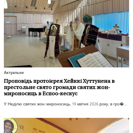
Актуальне
Проповідь протоієрея Хейккі Хуттунена в
престольне свято громади святих жон-
мироносиць в Еспоо-кескус
У Неділю святих жон-мироносиць, 19 квітня 2026 року, в гро�...