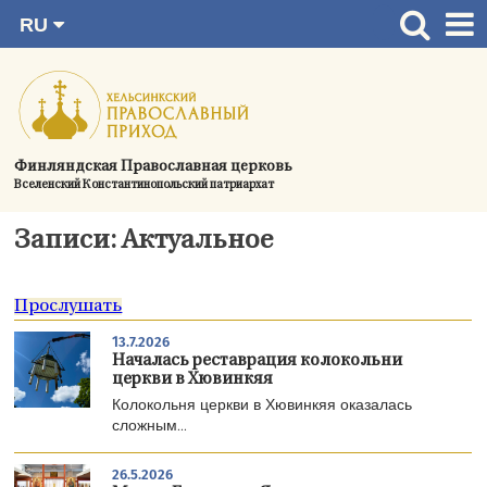
RU
Перейти
FI
Главная страница
SV
к
EN
Актуальное
содержимому
UA
Богослужения
Финляндская Православная церковь
Вселенский Константинопольский патриархат
Україна
О приходе
Записи: Актуальное
Контактная информация
Прослушать
13.7.2026
Началась реставрация колокольни
церкви в Хювинкяя
Колокольня церкви в Хювинкяя оказалась
сложным...
26.5.2026