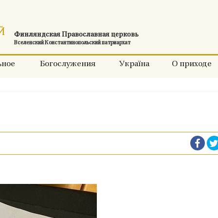
Финляндская Православная церковь
Вселенский Константинопольский патриархат
ьное
Богослужения
Україна
О приходе