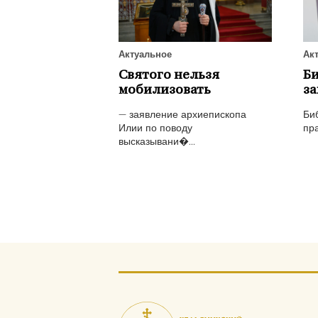
Актуальное
Ак
Святого нельзя
Би
мобилизовать
за
— заявление архиепископа
Би
Илии по поводу
пра
высказывани�...