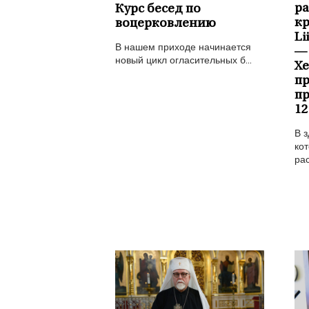
ра
Курс бесед по
к
воцерковлению
Li
В нашем приходе начинается
—
новый цикл огласительных б...
Х
пр
пр
12
В з
кот
рас