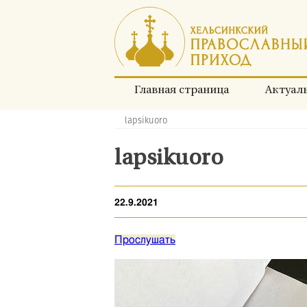
Перейти
к
содержимому
Главная страница
Актуал
lapsikuoro
Хлебные
крошки:
lapsikuoro
22.9.2021
Прослушать