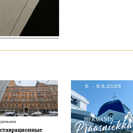
туальное
еставрационные