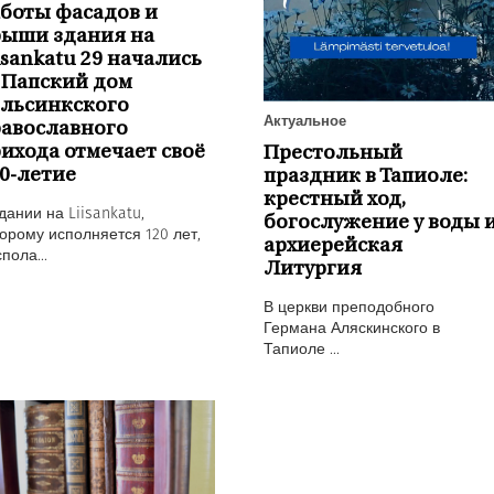
боты фасадов и
рыши здания на
isankatu 29 начались
 Папский дом
ельсинкского
Актуальное
авославного
ихода отмечает своё
Престольный
0-летие
праздник в Тапиоле:
крестный ход,
дании на Liisankatu,
богослужение у воды 
орому исполняется 120 лет,
архиерейская
пола...
Литургия
В церкви преподобного
Германа Аляскинского в
Тапиоле ...