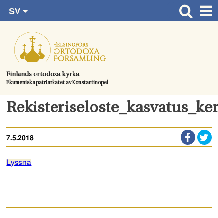
SV
Gå
FI
Huvudsida
RU
direkt
EN
Gudstjänster
till
UA
innehållet.
Information om församlingen
Finlands ortodoxa kyrka
Ekumeniska patriarkatet av Konstantinopel
Kom med
Kontaktuppgifter
Rekisteriseloste_kasvatus_k
Dopet
7.5.2018
Bröllop
Begravningen
Lyssna