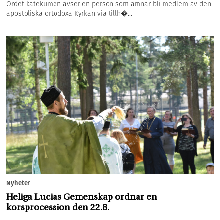
Ordet katekumen avser en person som ämnar bli medlem av den
apostoliska ortodoxa Kyrkan via tillh�...
Nyheter
Heliga Lucias Gemenskap ordnar en
korsprocession den 22.8.