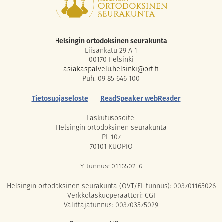
Helsingin ortodoksinen seurakunta
Liisankatu 29 A 1
00170 Helsinki
asiakaspalvelu.helsinki@ort.fi
Puh. 09 85 646 100
Tietosuojaseloste
ReadSpeaker webReader
Laskutusosoite:
Helsingin ortodoksinen seurakunta
PL 107
70101 KUOPIO
Y-tunnus: 0116502-6
Helsingin ortodoksinen seurakunta (OVT/FI-tunnus): 003701165026
Verkkolaskuoperaattori: CGI
Välittäjätunnus: 003703575029