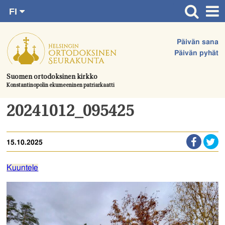
FI
Siirry
RU
Etusivu
SV
suoraan
Päivän sana
EN
Ajankohtaista
sisältöön.
Päivän pyhät
UA
Jumalanpalvelukset
Suomen ortodoksinen kirkko
Konstantinopolin ekumeeninen patriarkaatti
Juhlat & toimitukset
Kirkot
20241012_095425
Apua & tukea
15.10.2025
Tule mukaan
Hautausmaa
Kuuntele
Yhteystiedot