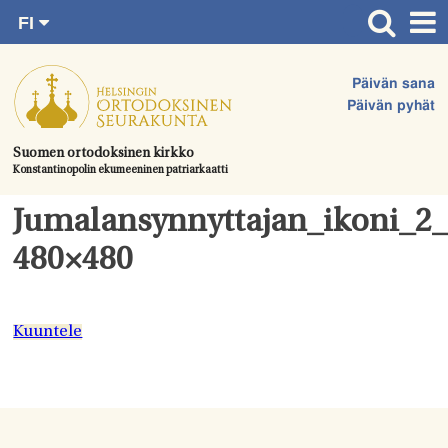
FI
Siirry
RU
Etusivu
SV
suoraan
Päivän sana
EN
Ajankohtaista
sisältöön.
Päivän pyhät
UA
Jumalanpalvelukset
Suomen ortodoksinen kirkko
Konstantinopolin ekumeeninen patriarkaatti
Juhlat & toimitukset
Kirkot
Jumalansynnyttajan_ikoni_2
Apua & tukea
480×480
Tule mukaan
Hautausmaa
Kuuntele
Yhteystiedot