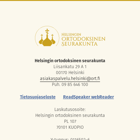
Helsingin ortodoksinen seurakunta
Liisankatu 29 A 1
00170 Helsinki
asiakaspalvelu.helsinki@ort.fi
Puh. 09 85 646 100
Tietosuojaseloste
ReadSpeaker webReader
Laskutusosoite:
Helsingin ortodoksinen seurakunta
PL 107
70101 KUOPIO
Y-tunnus: 0116502-6