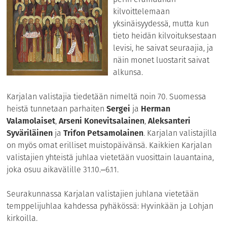
kilvoittelemaan
yksinäisyydessä, mutta kun
tieto heidän kilvoituksestaan
levisi, he saivat seuraajia, ja
näin monet luostarit saivat
alkunsa.
Karjalan valistajia tiedetään nimeltä noin 70. Suomessa
heistä tunnetaan parhaiten
Sergei
ja
Herman
Valamolaiset
,
Arseni
Konevitsalainen
,
Aleksanteri
Syväriläinen
ja
Trifon Petsamolainen
. Karjalan valistajilla
on myös omat erilliset muistopäivänsä. Kaikkien Karjalan
valistajien yhteistä juhlaa vietetään vuosittain lauantaina,
joka osuu aikavälille 31.10.‒6.11.
Seurakunnassa Karjalan valistajien juhlana vietetään
temppelijuhlaa kahdessa pyhäkössä: Hyvinkään ja Lohjan
kirkoilla.