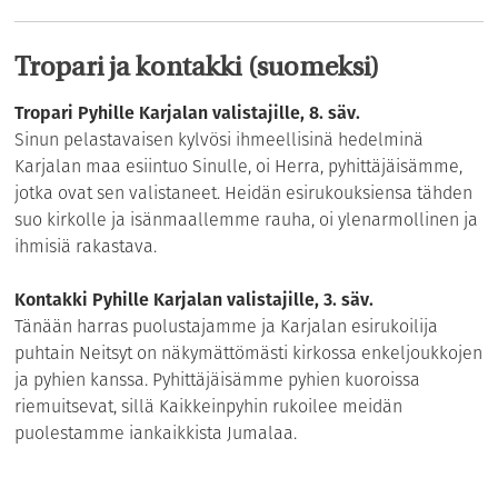
Tropari ja kontakki (suomeksi)
Tropari Pyhille Karjalan valistajille, 8. säv.
Sinun pelastavaisen kylvösi ihmeellisinä hedelminä
Karjalan maa esiintuo Sinulle, oi Herra, pyhittäjäisämme,
jotka ovat sen valistaneet. Heidän esirukouksiensa tähden
suo kirkolle ja isänmaallemme rauha, oi ylenarmollinen ja
ihmisiä rakastava.
Kontakki Pyhille Karjalan valistajille, 3. säv.
Tänään harras puolustajamme ja Karjalan esirukoilija
puhtain Neitsyt on näkymättömästi kirkossa enkeljoukkojen
ja pyhien kanssa. Pyhittäjäisämme pyhien kuoroissa
riemuitsevat, sillä Kaikkeinpyhin rukoilee meidän
puolestamme iankaikkista Jumalaa.