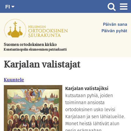
FI
Siirry
RU
Etusivu
SV
suoraan
Päivän sana
EN
Ajankohtaista
sisältöön.
Päivän pyhät
UA
Jumalanpalvelukset
Suomen ortodoksinen kirkko
Konstantinopolin ekumeeninen patriarkaatti
Juhlat & toimitukset
Kirkot
Karjalan valistajat
Apua & tukea
Kuuntele
Tule mukaan
Karjalan valistajiksi
kutsutaan pyhiä, joiden
Hautausmaa
toiminnan ansiosta
Yhteystiedot
ortodoksinen usko levisi
Karjalaan ja sen lähialueille.
Monet heistä lähtivät alun
perin erämaahan