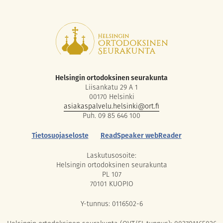
Helsingin ortodoksinen seurakunta
Liisankatu 29 A 1
00170 Helsinki
asiakaspalvelu.helsinki@ort.fi
Puh. 09 85 646 100
Tietosuojaseloste
ReadSpeaker webReader
Laskutusosoite:
Helsingin ortodoksinen seurakunta
PL 107
70101 KUOPIO
Y-tunnus: 0116502-6