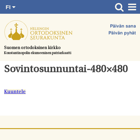
FI
Siirry
RU
Etusivu
SV
suoraan
Päivän sana
EN
Ajankohtaista
sisältöön.
Päivän pyhät
UA
Jumalanpalvelukset
Suomen ortodoksinen kirkko
Konstantinopolin ekumeeninen patriarkaatti
Juhlat & toimitukset
Kirkot
Sovintosunnuntai-480×480
Apua & tukea
Tule mukaan
Kuuntele
Hautausmaa
Yhteystiedot