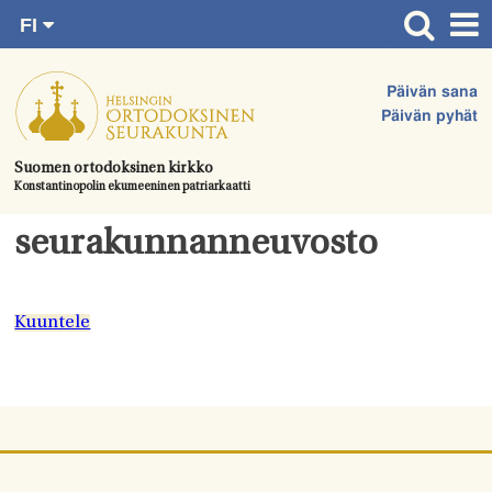
FI
Siirry
RU
Etusivu
SV
suoraan
Päivän sana
EN
Ajankohtaista
sisältöön.
Päivän pyhät
UA
Jumalanpalvelukset
Suomen ortodoksinen kirkko
Konstantinopolin ekumeeninen patriarkaatti
Juhlat & toimitukset
Kirkot
seurakunnanneuvosto
Apua & tukea
Tule mukaan
Kuuntele
Hautausmaa
Yhteystiedot