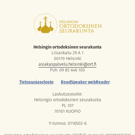
Helsingin ortodoksinen seurakunta
Liisankatu 29 A 1
00170 Helsinki
asiakaspalvelu.helsinki@ort.fi
Puh. 09 85 646 100
Tietosuojaseloste
ReadSpeaker webReader
Laskutusosoite:
Helsingin ortodoksinen seurakunta
PL 107
70101 KUOPIO
Y-tunnus: 0116502-6