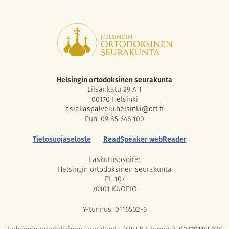
Helsingin ortodoksinen seurakunta
Liisankatu 29 A 1
00170 Helsinki
asiakaspalvelu.helsinki@ort.fi
Puh. 09 85 646 100
Tietosuojaseloste
ReadSpeaker webReader
Laskutusosoite:
Helsingin ortodoksinen seurakunta
PL 107
70101 KUOPIO
Y-tunnus: 0116502-6