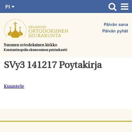
FI
Siirry
RU
Etusivu
SV
suoraan
Päivän sana
EN
Ajankohtaista
sisältöön.
Päivän pyhät
UA
Jumalanpalvelukset
Suomen ortodoksinen kirkko
Konstantinopolin ekumeeninen patriarkaatti
Juhlat & toimitukset
Kirkot
SVy3 141217 Poytakirja
Apua & tukea
Tule mukaan
Kuuntele
Hautausmaa
Yhteystiedot