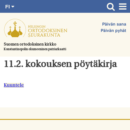
FI
Siirry
RU
Etusivu
SV
suoraan
Päivän sana
EN
Ajankohtaista
sisältöön.
Päivän pyhät
UA
Jumalanpalvelukset
Suomen ortodoksinen kirkko
Konstantinopolin ekumeeninen patriarkaatti
Juhlat & toimitukset
Kirkot
11.2. kokouksen pöytäkirja
Apua & tukea
Tule mukaan
Kuuntele
Hautausmaa
Yhteystiedot