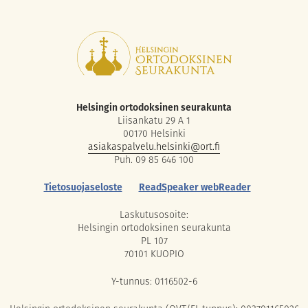
Helsingin ortodoksinen seurakunta
Liisankatu 29 A 1
00170 Helsinki
asiakaspalvelu.helsinki@ort.fi
Puh. 09 85 646 100
Tietosuojaseloste
ReadSpeaker webReader
Laskutusosoite:
Helsingin ortodoksinen seurakunta
PL 107
70101 KUOPIO
Y-tunnus: 0116502-6