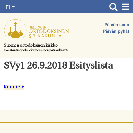
FI
Siirry
RU
Etusivu
SV
suoraan
Päivän sana
EN
Ajankohtaista
sisältöön.
Päivän pyhät
UA
Jumalanpalvelukset
Suomen ortodoksinen kirkko
Konstantinopolin ekumeeninen patriarkaatti
Juhlat & toimitukset
Kirkot
SVy1 26.9.2018 Esityslista
Apua & tukea
Tule mukaan
Kuuntele
Hautausmaa
Yhteystiedot