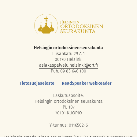
Helsingin ortodoksinen seurakunta
Liisankatu 29 A 1
00170 Helsinki
asiakaspalvelu.helsinki@ort.fi
Puh. 09 85 646 100
Tietosuojaseloste
ReadSpeaker webReader
Laskutusosoite:
Helsingin ortodoksinen seurakunta
PL 107
70101 KUOPIO
Y-tunnus: 0116502-6