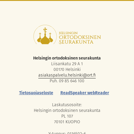
Helsingin ortodoksinen seurakunta
Liisankatu 29 A 1
00170 Helsinki
asiakaspalvelu.helsinki@ort.fi
Puh. 09 85 646 100
Tietosuojaseloste
ReadSpeaker webReader
Laskutusosoite:
Helsingin ortodoksinen seurakunta
PL 107
70101 KUOPIO
Y-tunnus: 0116502-6