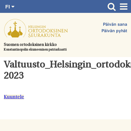
FI
Siirry
RU
Etusivu
SV
suoraan
Päivän sana
EN
Ajankohtaista
sisältöön.
Päivän pyhät
UA
Jumalanpalvelukset
Suomen ortodoksinen kirkko
Konstantinopolin ekumeeninen patriarkaatti
Juhlat & toimitukset
Kirkot
Valtuusto_Helsingin_ortodo
Apua & tukea
2023
Tule mukaan
Hautausmaa
Kuuntele
Yhteystiedot