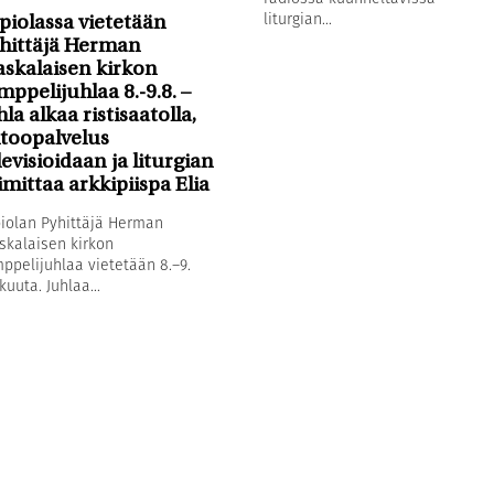
liturgian...
piolassa vietetään
hittäjä Herman
askalaisen kirkon
mppelijuhlaa 8.-9.8. –
hla alkaa ristisaatolla,
toopalvelus
levisioidaan ja liturgian
imittaa arkkipiispa Elia
iolan Pyhittäjä Herman
skalaisen kirkon
ppelijuhlaa vietetään 8.–9.
kuuta. Juhlaa...