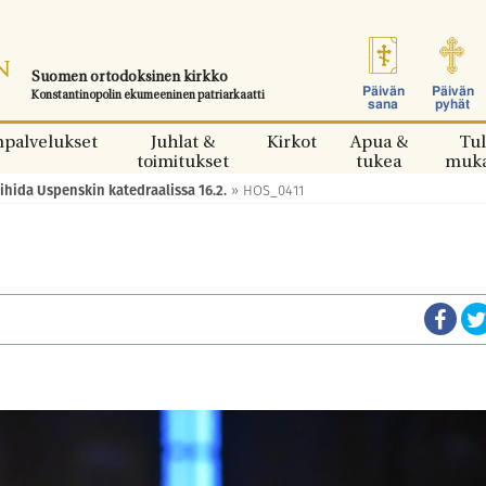
Suomen ortodoksinen kirkko
Päivän
Päivän
Konstantinopolin ekumeeninen patriarkaatti
sana
pyhät
npalvelukset
Juhlat &
Kirkot
Apua &
Tul
toimitukset
tukea
muk
ihida Uspenskin katedraalissa 16.2.
»
HOS_0411