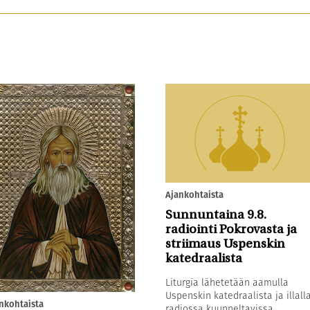
Ajankohtaista
Sunnuntaina 9.8.
radiointi Pokrovasta ja
striimaus Uspenskin
katedraalista
Liturgia lähetetään aamulla
Uspenskin katedraalista ja illall
nkohtaista
radiossa kuunneltavissa