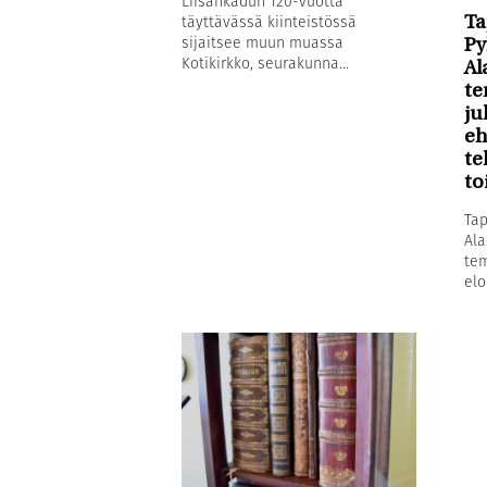
Liisankadun 120-vuotta
täyttävässä kiinteistössä
Ta
sijaitsee muun muassa
Py
Kotikirkko, seurakunna...
Al
te
ju
eh
te
to
Tap
Ala
tem
elo