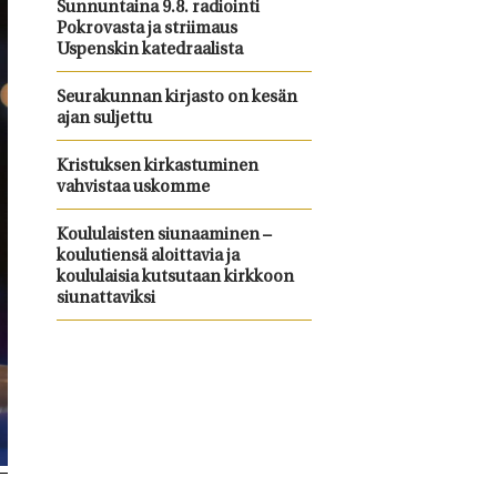
Sunnuntaina 9.8. radiointi
Pokrovasta ja striimaus
Uspenskin katedraalista
Seurakunnan kirjasto on kesän
ajan suljettu
Kristuksen kirkastuminen
vahvistaa uskomme
Koululaisten siunaaminen –
koulutiensä aloittavia ja
koululaisia kutsutaan kirkkoon
siunattaviksi