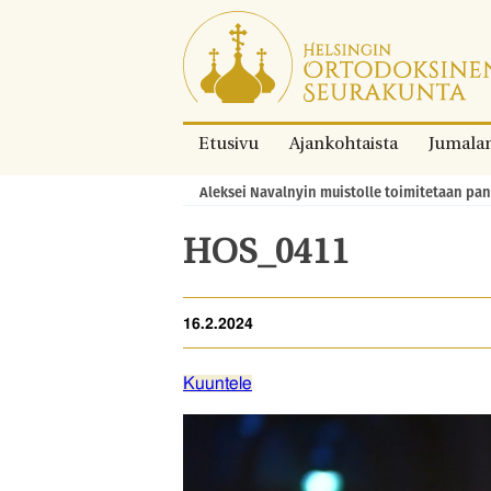
Siirry
suoraan
sisältöön.
Etusivu
Ajankohtaista
Jumala
Aleksei Navalnyin muistolle toimitetaan pan
Murupolku:
HOS_0411
16.2.2024
Kuuntele