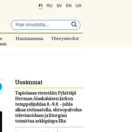
FI
RU
SV
EN
UA
e
Hautausmaa
Yhteystiedot
aan
Uusimmat
Tapiolassa vietetään Pyhittäjä
Herman Alaskalaisen kirkon
temppelijuhlaa 8.-9.8. - juhla
alkaa ristisaatolla, ehtoopalvelus
televisioidaan ja liturgian
toimittaa arkkipiispa Elia