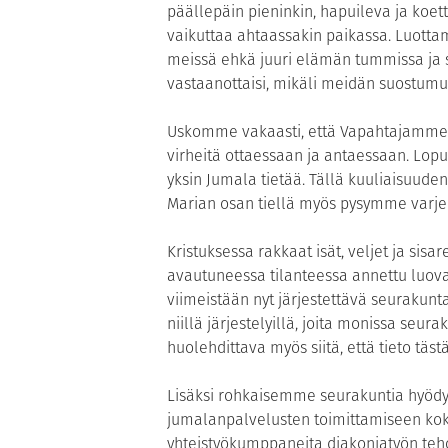
päällepäin pieninkin, hapuileva ja koet
vaikuttaa ahtaassakin paikassa. Luotta
meissä ehkä juuri elämän tummissa ja sy
vastaanottaisi, mikäli meidän suostumu
Uskomme vakaasti, että Vapahtajamme e
virheitä ottaessaan ja antaessaan. Lopu
yksin Jumala tietää. Tällä kuuliaisuud
Marian osan tiellä myös pysymme varjel
Kristuksessa rakkaat isät, veljet ja si
avautuneessa tilanteessa annettu luova
viimeistään nyt järjestettävä seurakunt
niillä järjestelyillä, joita monissa seu
huolehdittava myös siitä, että tieto täs
Lisäksi rohkaisemme seurakuntia hyödy
jumalanpalvelusten toimittamiseen koko
yhteistyökumppaneita diakoniatyön teh