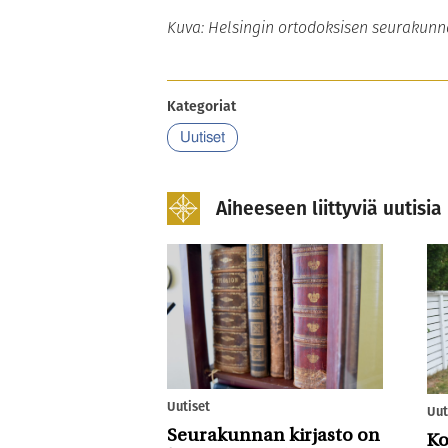
Kuva: Helsingin ortodoksisen seurakunn
Kategoriat
Uutiset
Aiheeseen liittyviä uutisia
Uutiset
Uut
Seurakunnan kirjasto on
Ko