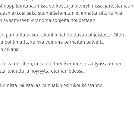
istinoppileiritapaamisia verkossa ja pienryhmissä, järjestämään
raasniekkoja sekä suunnittelemaan jo ennalta sitä, kuinka
 avaamiseen viranomaisohjeita noudattaen.
 parhaillaan seurakuntiin lähetettävää ohjeistusta. Olen
ia pohtimalla, kuinka voimme parhaiten palvella
n aikana.
ista, vaan siihen, mikä on. Tarvitsemme tässä työssä ennen
ta, lujuutta ja nöyryyttä elämän edessä.
lemista. Muistakaa minuakin esirukouksissanne.