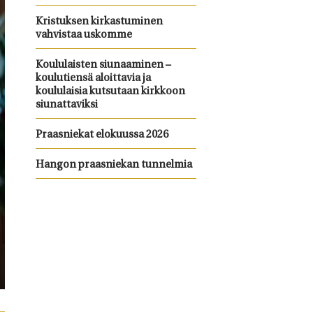
Kristuksen kirkastuminen
vahvistaa uskomme
Koululaisten siunaaminen –
koulutiensä aloittavia ja
koululaisia kutsutaan kirkkoon
siunattaviksi
Praasniekat elokuussa 2026
Hangon praasniekan tunnelmia