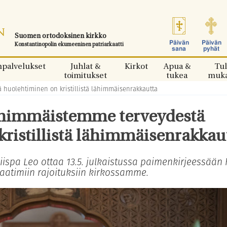
Suomen ortodoksinen kirkko
Päivän
Päivän
Konstantinopolin ekumeeninen patriarkaatti
sana
pyhät
npalvelukset
Juhlat &
Kirkot
Apua &
Tul
toimitukset
tukea
muk
 huolehtiminen on kristillistä lähimmäisenrakkautta
lähimmäistemme terveydestä
ristillistä lähimmäisenrakkau
ispa Leo ottaa 13.5. julkaistussa paimenkirjeessään
atimiin rajoituksiin kirkossamme.