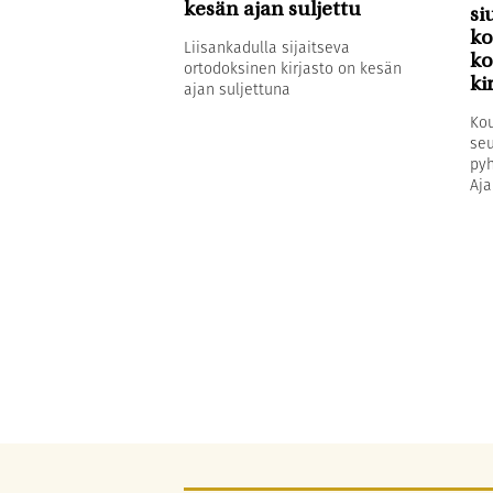
kesän ajan suljettu
si
ko
Liisankadulla sijaitseva
ko
ortodoksinen kirjasto on kesän
ki
ajan suljettuna
Kou
seu
pyh
Aja