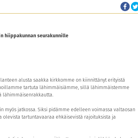
in hiippakunnan seurakunnille
anteen alusta saakka kirkkomme on kiinnittänyt erityistä
nnoillamme tartuta lähimmäisiämme, sillä lähimmäistemme
stä lähimmäisenrakkautta.
n myös jatkossa. Siksi pidämme edelleen voimassa valtaosan
olevista tartuntavaaraa ehkäisevistä rajoituksista ja