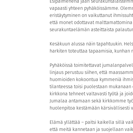
Esipaimenena jaan seurakuntalaistemme
vapaasti yhteen pyhäköissämme. Olemm
eristäytyminen on vaikuttanut ihmissuh
että monet odottavat malttamattomina 
seurakuntaelämän asteittaista palautum
Kesäkuun alussa näin tapahtuukin. Hels
harkiten toteuttaa tapaamisia, kunhan ri
Pyhäköissä toimitettavat jumalanpalvel
linjaus perustuu siihen, että maassamme
huomioiden kokoontua kymmeniä ihmisiä
tilanteessa toisi puolestaan mukanaan
kirkkona tehneet valtavasti työtä ja j
Jumalaa antamaan sekä kirkkomme työnte
huolenpitoa kestämään kärsivällisesti va
Elämä yllättää – paitsi kaikella sillä va
että meitä kannetaan ja suojellaan vaike