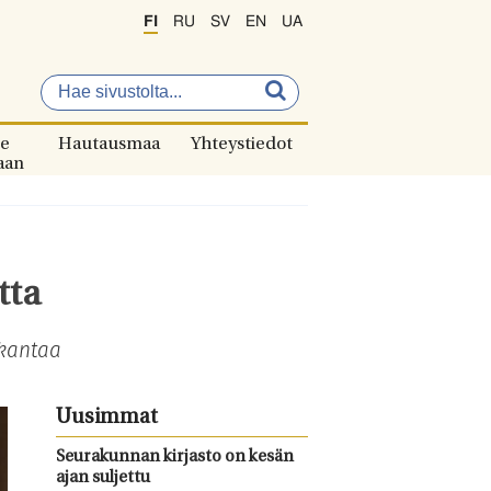
FI
RU
SV
EN
UA
e
Hautausmaa
Yhteystiedot
aan
tta
 kantaa
Uusimmat
Seurakunnan kirjasto on kesän
ajan suljettu