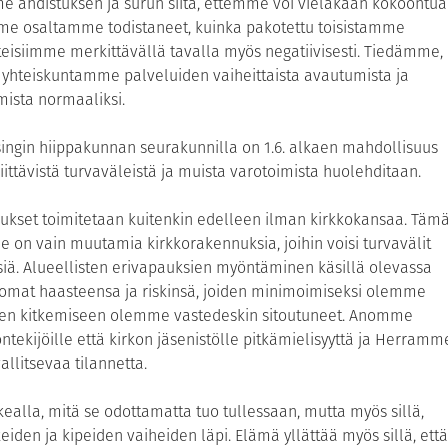
 ahdistuksen ja surun siitä, ettemme voi vieläkään kokoontua
e osaltamme todistaneet, kuinka pakotettu toisistamme
teisiimme merkittävällä tavalla myös negatiivisesti. Tiedämme,
yhteiskuntamme palveluiden vaiheittaista avautumista ja
ista normaaliksi.
ingin hiippakunnan seurakunnilla on 1.6. alkaen mahdollisuus
ittävistä turvaväleistä ja muista varotoimista huolehditaan.
ukset toimitetaan kuitenkin edelleen ilman kirkkokansaa. Täm
 on vain muutamia kirkkorakennuksia, joihin voisi turvavälit
. Alueellisten erivapauksien myöntäminen käsillä olevassa
 omat haasteensa ja riskinsä, joiden minimoimiseksi olemme
oiden kitkemiseen olemme vastedeskin sitoutuneet. Anomme
kijöille että kirkon jäsenistölle pitkämielisyyttä ja Herramm
llitsevaa tilannetta.
ikealla, mitä se odottamatta tuo tullessaan, mutta myös sillä,
iden ja kipeiden vaiheiden läpi. Elämä yllättää myös sillä, että