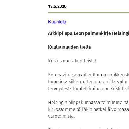
13.5.2020
Kuuntele
Arkkipiispa Leon paimenkirje Helsing
Kuuliaisuuden tiellä
Kristus nousi kuolleista!
Koronaviruksen aiheuttaman poikkeustil
huomiota siihen, ettemme omilla vali
terveydestä huolehtiminen on kristilli
Helsingin hiippakunnassa toimimme näi
kirkossamme tälläkin hetkellä voimassa 
varotoimista.