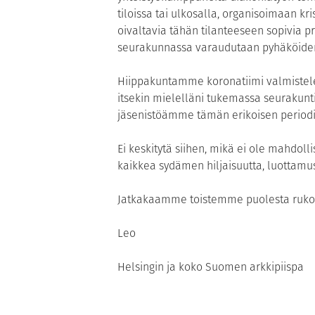
tiloissa tai ulkosalla, organisoimaan kr
oivaltavia tähän tilanteeseen sopivia p
seurakunnassa varaudutaan pyhäköiden
Hiippakuntamme koronatiimi valmistelee
itsekin mielelläni tukemassa seurakunt
jäsenistöämme tämän erikoisen periodi
Ei keskitytä siihen, mikä ei ole mahdoll
kaikkea sydämen hiljaisuutta, luottamus
Jatkakaamme toistemme puolesta rukoi
Leo
Helsingin ja koko Suomen arkkipiispa