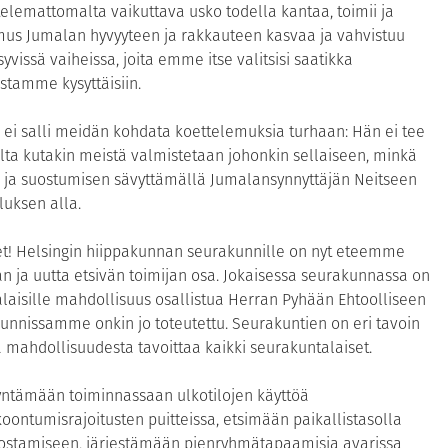
telemattomalta vaikuttava usko todella kantaa, toimii ja
mus Jumalan hyvyyteen ja rakkauteen kasvaa ja vahvistuu
vissä vaiheissa, joita emme itse valitsisi saatikka
stamme kysyttäisiin.
i salli meidän kohdata koettelemuksia turhaan: Hän ei tee
lta kutakin meistä valmistetaan johonkin sellaiseen, minkä
en ja suostumisen sävyttämällä Jumalansynnyttäjän Neitseen
uksen alla.
saret! Helsingin hiippakunnan seurakunnille on nyt eteemme
n ja uutta etsivän toimijan osa. Jokaisessa seurakunnassa on
alaisille mahdollisuus osallistua Herran Pyhään Ehtoolliseen
rakunnissamme onkin jo toteutettu. Seurakuntien on eri tavoin
tä mahdollisuudesta tavoittaa kaikki seurakuntalaiset.
ntämään toiminnassaan ulkotilojen käyttöä
ontumisrajoitusten puitteissa, etsimään paikallistasolla
ostamiseen, järjestämään pienryhmätapaamisia avarissa