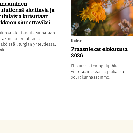
unaaminen –
ulutiensä aloittavia ja
ululaisia kutsutaan
rkkoon siunattaviksi
lunsa aloittaneita siunataan
rakunnan eri alueilla
Uutiset
äköissä liturgian yhteydessä.
nk...
Praasniekat elokuussa
2026
Elokuussa temppelijuhlia
vietetään useassa paikassa
seurakunnassamme.