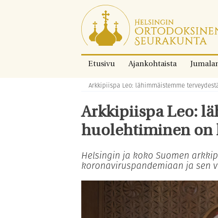
Siirry
suoraan
sisältöön.
Etusivu
Ajankohtaista
Jumala
Arkkipiispa Leo: lähimmäistemme terveydestä
Murupolku:
Arkkipiispa Leo: 
huolehtiminen on k
Helsingin ja koko Suomen arkkipi
koronaviruspandemiaan ja sen va