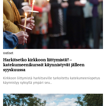
Uutiset
Harkitsetko kirkkoon liittymistä? –
katekumeenikurssit käynnistyvät jälleen
syyskuussa
Kirkkoon liittymistä harkitseville tarkoitettu katekumeeniopetus
käynnistyy syksyllä ympäri seu...