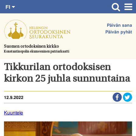
FI
Siirry
RU
Etusivu
SV
suoraan
Päivän sana
EN
Ajankohtaista
sisältöön.
Päivän pyhät
UA
Jumalanpalvelukset
Suomen ortodoksinen kirkko
Konstantinopolin ekumeeninen patriarkaatti
Juhlat & toimitukset
Kirkot
Tikkurilan ortodoksisen
Apua & tukea
kirkon 25 juhla sunnuntaina
Tule mukaan
12.9.2022
Hautausmaa
Yhteystiedot
Kuuntele