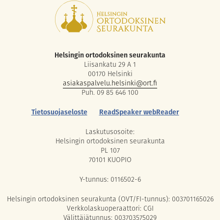
Helsingin ortodoksinen seurakunta
Liisankatu 29 A 1
00170 Helsinki
asiakaspalvelu.helsinki@ort.fi
Puh. 09 85 646 100
Tietosuojaseloste
ReadSpeaker webReader
Laskutusosoite:
Helsingin ortodoksinen seurakunta
PL 107
70101 KUOPIO
Y-tunnus: 0116502-6
Helsingin ortodoksinen seurakunta (OVT/FI-tunnus): 003701165026
Verkkolaskuoperaattori: CGI
Välittäjätunnus: 003703575029