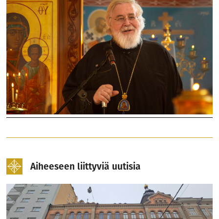
Aiheeseen liittyviä uutisia