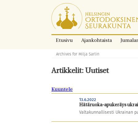
Siirry
suoraan
sisältöön.
Etusivu
Ajankohtaista
Jumala
Archives for Milja Sarlin
Murupolku:
Artikkelit: Uutiset
Kuuntele
13.6.2022
Hätäruoka-apukeräys ukrain
Valtakunnallisesti Ukrainan p