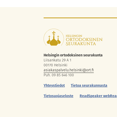
Helsingin ortodoksinen seurakunta
Liisankatu 29 A 1
00170 Helsinki
asiakaspalvelu.helsinki@ort.fi
Puh. 09 85 646 100
Yhteystiedot
Tietoa seurakunnasta
Tietosuojaseloste
ReadSpeaker webRea