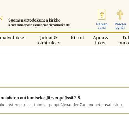
Suomen ortodoksinen kirkko
Päivän
Päivän
Konstantinopolin ekumeeninen patriarkaatti
sana
pyhät
npalvelukset
Juhlat &
Kirkot
Apua &
Tul
toimitukset
tukea
muk
alaisten auttamiseksi Järvenpäässä 7.8.
akolaisten parissa toimiva pappi Alexander Zanemonets osallistuu...