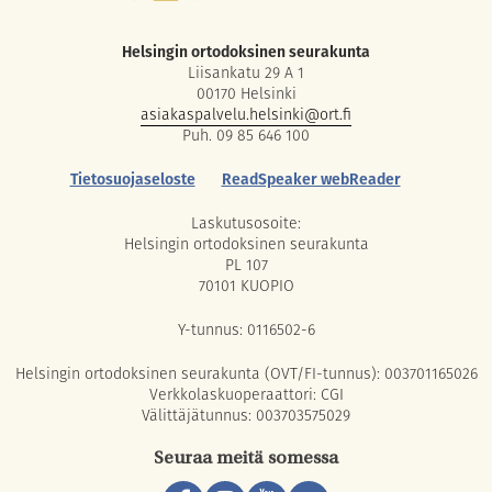
Helsingin ortodoksinen seurakunta
Liisankatu 29 A 1
00170 Helsinki
asiakaspalvelu.helsinki@ort.fi
Puh. 09 85 646 100
Tietosuojaseloste
ReadSpeaker webReader
Laskutusosoite:
Helsingin ortodoksinen seurakunta
PL 107
70101 KUOPIO
Y-tunnus: 0116502-6
Helsingin ortodoksinen seurakunta (OVT/FI-tunnus): 003701165026
Verkkolaskuoperaattori: CGI
Välittäjätunnus: 003703575029
Seuraa meitä somessa