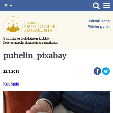
FI
Siirry
RU
Etusivu
SV
suoraan
Päivän sana
EN
Ajankohtaista
sisältöön.
Päivän pyhät
UA
Jumalanpalvelukset
Suomen ortodoksinen kirkko
Konstantinopolin ekumeeninen patriarkaatti
Juhlat & toimitukset
Kirkot
puhelin_pixabay
Apua & tukea
22.3.2018
Tule mukaan
Hautausmaa
Kuuntele
Yhteystiedot