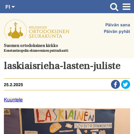
FI
Siirry
RU
Etusivu
SV
suoraan
Päivän sana
EN
Ajankohtaista
sisältöön.
Päivän pyhät
UA
Jumalanpalvelukset
Suomen ortodoksinen kirkko
Konstantinopolin ekumeeninen patriarkaatti
Juhlat & toimitukset
Kirkot
laskiaisrieha-lasten-juliste
Apua & tukea
25.2.2025
Tule mukaan
Hautausmaa
Kuuntele
Yhteystiedot