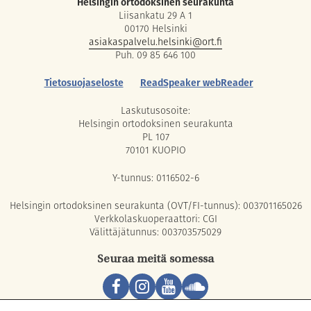
Helsingin ortodoksinen seurakunta
Liisankatu 29 A 1
00170 Helsinki
asiakaspalvelu.helsinki@ort.fi
Puh. 09 85 646 100
Tietosuojaseloste
ReadSpeaker webReader
Laskutusosoite:
Helsingin ortodoksinen seurakunta
PL 107
70101 KUOPIO
Y-tunnus: 0116502-6
Helsingin ortodoksinen seurakunta (OVT/FI-tunnus): 003701165026
Verkkolaskuoperaattori: CGI
Välittäjätunnus: 003703575029
Seuraa meitä somessa