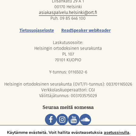
Liisankatu 29 A 1
00170 Helsinki
asiakaspalvelu.helsinki@ort.fi
Puh. 09 85 646 100
Tietosuojaseloste
ReadSpeaker webReader
Laskutusosoite:
Helsingin ortodoksinen seurakunta
PL 107
70101 KUOPIO
Y-tunnus: 0116502-6
Helsingin ortodoksinen seurakunta (OVT/FI-tunnus): 003701165026
Verkkolaskuoperaattori: CGI
Välittäjätunnus: 003703575029
Seuraa meitä somessa
Copyright © 2026 Orthodox Parish of Helsinki. All rights reserved.
Käytämme evästeitä. Voit hallita evästeasetuksia
asetussivulla
.