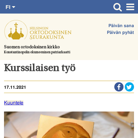
FI
Siirry
RU
Etusivu
SV
suoraan
Päivän sana
EN
Ajankohtaista
sisältöön.
Päivän pyhät
UA
Jumalanpalvelukset
Suomen ortodoksinen kirkko
Konstantinopolin ekumeeninen patriarkaatti
Juhlat & toimitukset
Kirkot
Kurssilaisen työ
Apua & tukea
17.11.2021
Tule mukaan
Hautausmaa
Kuuntele
Yhteystiedot