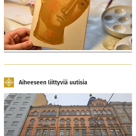
Aiheeseen liittyviä uutisia