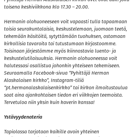
toisena keskiviikkona klo 17.30 – 20.00.
Hermanin olohuoneeseen voit vapaasti tulla tapaamaan
toisia seurakuntalaisia, keskustelemaan, juomaan teetä,
tekemään käsitöitä, sytyttämään tuohuksen, ostamaan
kirkollisia tavaroita tai tutustumaan kirjastoomme.
Toisinaan järjestämme myös kiinnostavia luento- ja
keskustelutilaisuuksia. Hermanin olohuoneessa voit
halutessasi osallistua johonkin yhteiseen tekemiseen.
Seuraamalla Facebook-sivua “Pyhittäjä Herman
Alaskalaisen kirkko”, Instagram-tiliä
“pt.hermanalaskalaisenkirkko” tai kirkon ilmoitustaulua
saat aina ajankohtaisen tiedon eri viikkojen teemoista.
Tervetuloa niin yksin kuin kaverin kanssa!
Ystävyydenateria
Tapiolassa tarjotaan kaikille avoin yhteinen