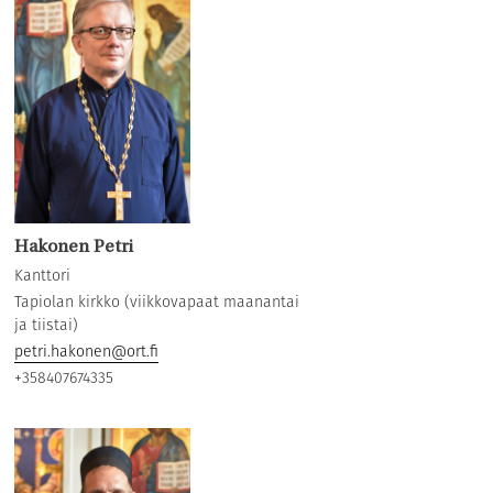
Hakonen Petri
Kanttori
Tapiolan kirkko (viikkovapaat maanantai
ja tiistai)
petri.hakonen@ort.fi
+358407674335