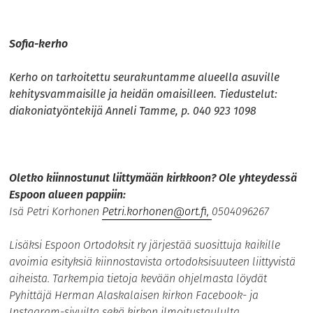
Sofia-kerho
Kerho on tarkoitettu seurakuntamme alueella asuville
kehitysvammaisille ja heidän omaisilleen. Tiedustelut:
diakoniatyöntekijä Anneli Tamme, p. 040 923 1098
Oletko kiinnostunut liittymään kirkkoon? Ole yhteydessä
Espoon alueen pappiin:
Isä Petri Korhonen
Petri.korhonen@ort.fi
,
0504096267
Lisäksi Espoon Ortodoksit ry järjestää suosittuja kaikille
avoimia esityksiä kiinnostavista ortodoksisuuteen liittyvistä
aiheista. Tarkempia tietoja kevään ohjelmasta löydät
Pyhittäjä Herman Alaskalaisen kirkon Facebook- ja
Instagram-sivuilta sekä kirkon ilmoitustaululta.