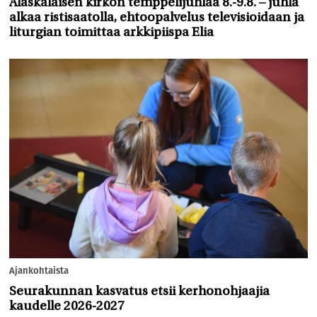
Alaskalaisen kirkon temppelijuhlaa 8.-9.8. – juhla
alkaa ristisaatolla, ehtoopalvelus televisioidaan ja
liturgian toimittaa arkkipiispa Elia
Ajankohtaista
Seurakunnan kasvatus etsii kerhonohjaajia
kaudelle 2026-2027