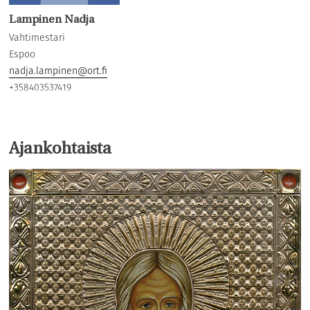
Lampinen Nadja
Vahtimestari
Espoo
nadja.lampinen@ort.fi
+358403537419
Ajankohtaista