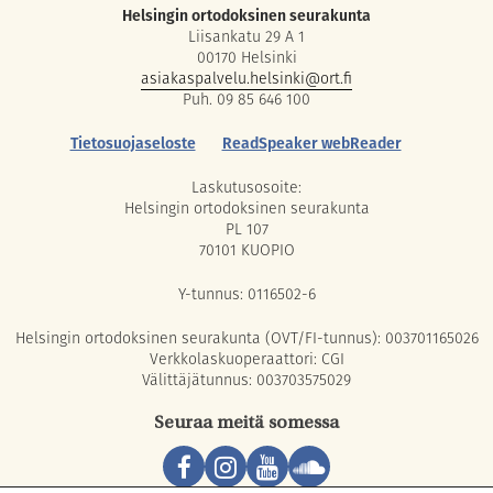
Helsingin ortodoksinen seurakunta
Liisankatu 29 A 1
00170 Helsinki
asiakaspalvelu.helsinki@ort.fi
Puh. 09 85 646 100
Tietosuojaseloste
ReadSpeaker webReader
Laskutusosoite:
Helsingin ortodoksinen seurakunta
PL 107
70101 KUOPIO
Y-tunnus: 0116502-6
Helsingin ortodoksinen seurakunta (OVT/FI-tunnus): 003701165026
Verkkolaskuoperaattori: CGI
Välittäjätunnus: 003703575029
Seuraa meitä somessa