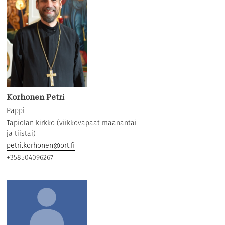
Korhonen Petri
Pappi
Tapiolan kirkko (viikkovapaat maanantai
ja tiistai)
petri.korhonen@ort.fi
+358504096267