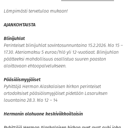
Lämpimästi tervetuloa mukaan!
AJANKOHTAISTA
Blinijuhlat
Perinteiset blinijuhlat sovintosunnuntaina 15.2.2026. klo 15 –
17.30. Ateriamaksu 5 euroa/hlö yli 12-vuotiaat. Blinijuhlan
päätteeksi mahdollisuus osallistua suuren paaston
aloittavaan ehtoopalvelukseen.
Pääsiäismyyjäiset
Pyhittäjä Herman Alaskalaisen kirkon perinteiset
ortodoksiset pääsiäismyyjäiset pidetään Lasaruksen
lauantaina 28.3. klo 12 – 14
Hermanin olohuone keskiviikkoiltaisin
Pyhittäjä Herman Alaskalaisen kirkon ovet ovat auki joka