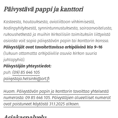
Päivystävä pappi ja kanttori
Kasteesta, hautauksesta, avioliittoon vihkimisestä,
kodinpyhityksestä, synnintunnustuksesta, sairaanvoitelusta,
rukoushetkestä ja muihin kirkollisiin toimituksiin liittyvistä
asioista voit sopia päivystävän papin tai kanttorin kanssa.
Päivystäjät ovat tavoitettavissa arkipäivinä klo 9–16
(lukuun ottamatta arkipäiville osuvia kirkon suuria
juhlapyhiä).
Päivystäjän yhteystiedot:
puh.
(09) 85 646 105
paivystaja.helsinki@ort.fi
Huom. Päivystävän papin ja kanttorin tavoittaa yhteisestä
numerosta: 09 85 646 105. Päivystäjien alueelliset numerot
ovat poistuneet käytöstä 31.1.2025 alkaen.