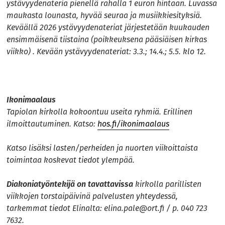
ystävyydenateria pienellä rahalla 1 euron hintaan. Luvassa
maukasta lounasta, hyvää seuraa ja musiikkiesityksiä.
Keväällä 2026 ystävyydenateriat järjestetään kuukauden
ensimmäisenä tiistaina (poikkeuksena pääsiäisen kirkas
viikko) . Kevään ystävyydenateriat: 3.3.; 14.4.; 5.5. klo 12.
Ikonimaalaus
Tapiolan kirkolla kokoontuu useita ryhmiä. Erillinen
ilmoittautuminen. Katso:
hos.fi/ikonimaalaus
Katso lisäksi lasten/perheiden ja nuorten viikoittaista
toimintaa koskevat tiedot ylempää.
Diakoniatyöntekijä on tavattavissa
kirkolla parillisten
viikkojen torstaipäivinä palvelusten yhteydessä,
tarkemmat tiedot Elinalta:
elina.pale@ort.fi
/ p. 040 723
7632.