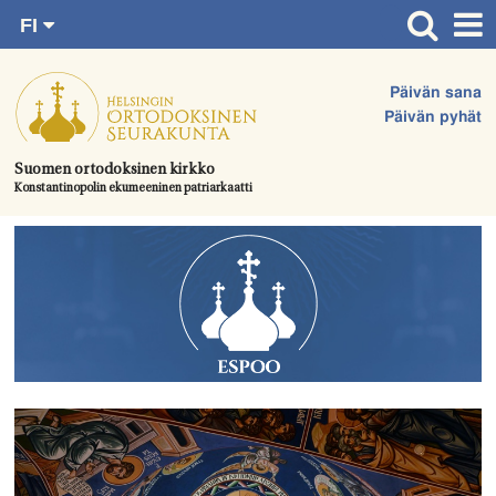
FI
Siirry
RU
Etusivu
SV
suoraan
Päivän sana
EN
Ajankohtaista
sisältöön.
Päivän pyhät
UA
Jumalanpalvelukset
Suomen ortodoksinen kirkko
Konstantinopolin ekumeeninen patriarkaatti
Juhlat & toimitukset
Kirkot
Apua & tukea
Tule mukaan
Hautausmaa
Yhteystiedot