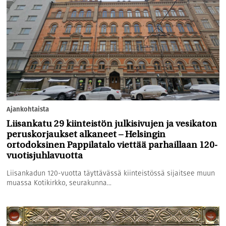
Ajankohtaista
Liisankatu 29 kiinteistön julkisivujen ja vesikaton
peruskorjaukset alkaneet – Helsingin
ortodoksinen Pappilatalo viettää parhaillaan 120-
vuotisjuhlavuotta
Liisankadun 120-vuotta täyttävässä kiinteistössä sijaitsee muun
muassa Kotikirkko, seurakunna...