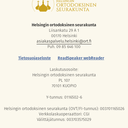
Helsingin ortodoksinen seurakunta
Liisankatu 29 A 1
00170 Helsinki
asiakaspalvelu.helsinki@ort.fi
Puh. 09 85 646 100
Tietosuojaseloste
ReadSpeaker webReader
Laskutusosoite:
Helsingin ortodoksinen seurakunta
PL 107
70101 KUOPIO
Y-tunnus: 0116502-6
Helsingin ortodoksinen seurakunta (OVT/FI-tunnus): 003701165026
Verkkolaskuoperaattori: CGI
Välittäjätunnus: 003703575029