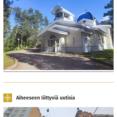
Aiheeseen liittyviä uutisia