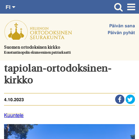
FI
Siirry
RU
Etusivu
SV
suoraan
Päivän sana
EN
Ajankohtaista
sisältöön.
Päivän pyhät
UA
Jumalanpalvelukset
Suomen ortodoksinen kirkko
Konstantinopolin ekumeeninen patriarkaatti
Juhlat & toimitukset
Kirkot
tapiolan-ortodoksinen-
Apua & tukea
kirkko
Tule mukaan
4.10.2023
Hautausmaa
Yhteystiedot
Kuuntele