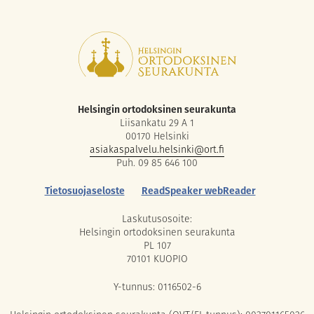
Helsingin ortodoksinen seurakunta
Liisankatu 29 A 1
00170 Helsinki
asiakaspalvelu.helsinki@ort.fi
Puh. 09 85 646 100
Tietosuojaseloste
ReadSpeaker webReader
Laskutusosoite:
Helsingin ortodoksinen seurakunta
PL 107
70101 KUOPIO
Y-tunnus: 0116502-6