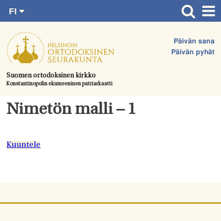
FI
Siirry
RU
Etusivu
SV
suoraan
Päivän sana
EN
Ajankohtaista
sisältöön.
Päivän pyhät
UA
Jumalanpalvelukset
Suomen ortodoksinen kirkko
Konstantinopolin ekumeeninen patriarkaatti
Juhlat & toimitukset
Kirkot
Nimetön malli – 1
Apua & tukea
Tule mukaan
Kuuntele
Hautausmaa
Yhteystiedot