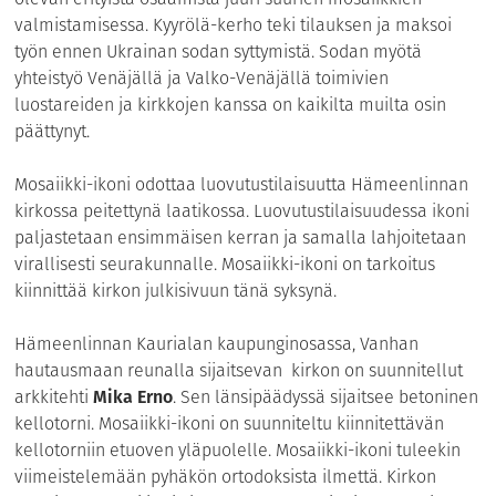
valmistamisessa. Kyyrölä-kerho teki tilauksen ja maksoi
työn ennen Ukrainan sodan syttymistä. Sodan myötä
yhteistyö Venäjällä ja Valko-Venäjällä toimivien
luostareiden ja kirkkojen kanssa on kaikilta muilta osin
päättynyt.
Mosaiikki-ikoni odottaa luovutustilaisuutta Hämeenlinnan
kirkossa peitettynä laatikossa. Luovutustilaisuudessa ikoni
paljastetaan ensimmäisen kerran ja samalla lahjoitetaan
virallisesti seurakunnalle. Mosaiikki-ikoni on tarkoitus
kiinnittää kirkon julkisivuun tänä syksynä.
Hämeenlinnan Kaurialan kaupunginosassa, Vanhan
hautausmaan reunalla sijaitsevan kirkon on suunnitellut
arkkitehti
Mika Erno
. Sen länsipäädyssä sijaitsee betoninen
kellotorni. Mosaiikki-ikoni on suunniteltu kiinnitettävän
kellotorniin etuoven yläpuolelle. Mosaiikki-ikoni tuleekin
viimeistelemään pyhäkön ortodoksista ilmettä. Kirkon