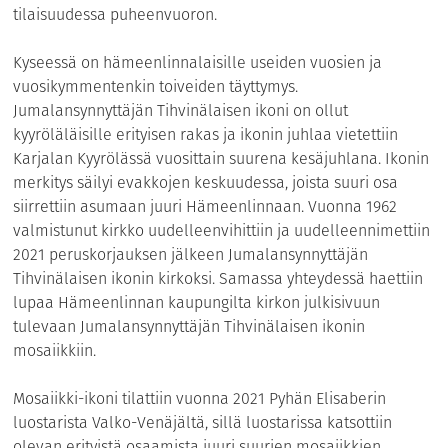
tilaisuudessa puheenvuoron.
Kyseessä on hämeenlinnalaisille useiden vuosien ja
vuosikymmentenkin toiveiden täyttymys.
Jumalansynnyttäjän Tihvinälaisen ikoni on ollut
kyyröläläisille erityisen rakas ja ikonin juhlaa vietettiin
Karjalan Kyyrölässä vuosittain suurena kesäjuhlana. Ikonin
merkitys säilyi evakkojen keskuudessa, joista suuri osa
siirrettiin asumaan juuri Hämeenlinnaan. Vuonna 1962
valmistunut kirkko uudelleenvihittiin ja uudelleennimettiin
2021 peruskorjauksen jälkeen Jumalansynnyttäjän
Tihvinälaisen ikonin kirkoksi. Samassa yhteydessä haettiin
lupaa Hämeenlinnan kaupungilta kirkon julkisivuun
tulevaan Jumalansynnyttäjän Tihvinälaisen ikonin
mosaiikkiin.
Mosaiikki-ikoni tilattiin vuonna 2021 Pyhän Elisaberin
luostarista Valko-Venäjältä, sillä luostarissa katsottiin
olevan erityistä osaamista juuri suurien mosaiikkien