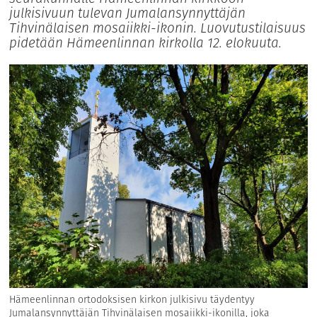
julkisivuun tulevan Jumalansynnyttäjän
Tihvinälaisen mosaiikki-ikonin. Luovutustilaisuus
pidetään Hämeenlinnan kirkolla 12. elokuuta.
Hämeenlinnan ortodoksisen kirkon julkisivu täydentyy
Jumalansynnyttäjän Tihvinälaisen mosaiikki-ikonilla, joka