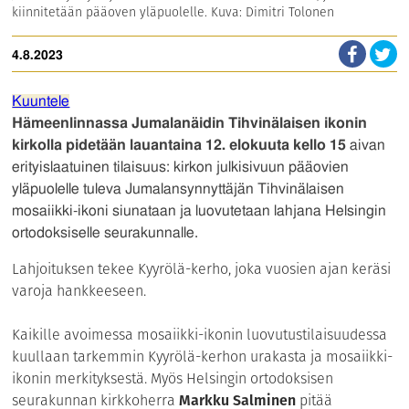
kiinnitetään pääoven yläpuolelle. Kuva: Dimitri Tolonen
4.8.2023
Kuuntele
Hämeenlinnassa Jumalanäidin Tihvinälaisen ikonin
kirkolla pidetään
lauantaina 12. elokuuta kello 15
aivan
erityislaatuinen tilaisuus: kirkon julkisivuun pääovien
yläpuolelle tuleva Jumalansynnyttäjän Tihvinälaisen
mosaiikki-ikoni siunataan ja luovutetaan lahjana Helsingin
ortodoksiselle seurakunnalle.
Lahjoituksen tekee Kyyrölä-kerho, joka vuosien ajan keräsi
varoja hankkeeseen.
Kaikille avoimessa mosaiikki-ikonin luovutustilaisuudessa
kuullaan tarkemmin Kyyrölä-kerhon urakasta ja mosaiikki-
ikonin merkityksestä. Myös Helsingin ortodoksisen
seurakunnan kirkkoherra
Markku Salminen
pitää