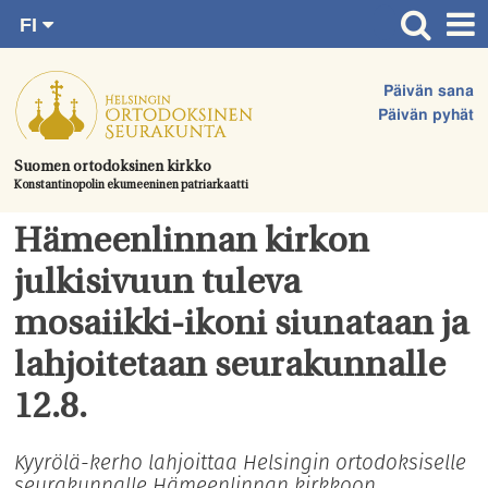
FI
Siirry
RU
Etusivu
SV
suoraan
Päivän sana
EN
Ajankohtaista
sisältöön.
Päivän pyhät
UA
Jumalanpalvelukset
Suomen ortodoksinen kirkko
Konstantinopolin ekumeeninen patriarkaatti
Juhlat & toimitukset
Kirkot
Hämeenlinnan kirkon
Apua & tukea
julkisivuun tuleva
Tule mukaan
mosaiikki-ikoni siunataan ja
Hautausmaa
lahjoitetaan seurakunnalle
Yhteystiedot
12.8.
Kyyrölä-kerho lahjoittaa Helsingin ortodoksiselle
seurakunnalle Hämeenlinnan kirkkoon