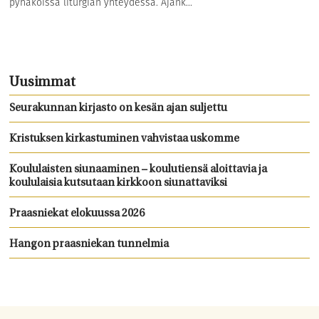
pyhäköissä liturgian yhteydessä. Ajank...
Uusimmat
Seurakunnan kirjasto on kesän ajan suljettu
Kristuksen kirkastuminen vahvistaa uskomme
Koululaisten siunaaminen – koulutiensä aloittavia ja
koululaisia kutsutaan kirkkoon siunattaviksi
Praasniekat elokuussa 2026
Hangon praasniekan tunnelmia