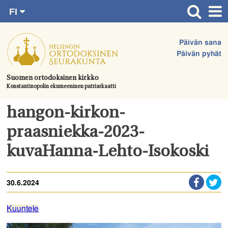
FI
Siirry
RU
Etusivu
SV
suoraan
Päivän sana
EN
Ajankohtaista
sisältöön.
Päivän pyhät
UA
Jumalanpalvelukset
Suomen ortodoksinen kirkko
Konstantinopolin ekumeeninen patriarkaatti
Juhlat & toimitukset
Kirkot
hangon-kirkon-
Apua & tukea
praasniekka-2023-
Tule mukaan
kuvaHanna-Lehto-Isokoski
Hautausmaa
30.6.2024
Yhteystiedot
Kuuntele