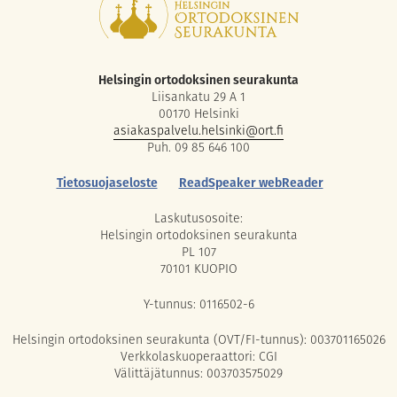
Helsingin ortodoksinen seurakunta
Liisankatu 29 A 1
00170 Helsinki
asiakaspalvelu.helsinki@ort.fi
Puh. 09 85 646 100
Tietosuojaseloste
ReadSpeaker webReader
Laskutusosoite:
Helsingin ortodoksinen seurakunta
PL 107
70101 KUOPIO
Y-tunnus: 0116502-6
Helsingin ortodoksinen seurakunta (OVT/FI-tunnus): 003701165026
Verkkolaskuoperaattori: CGI
Välittäjätunnus: 003703575029