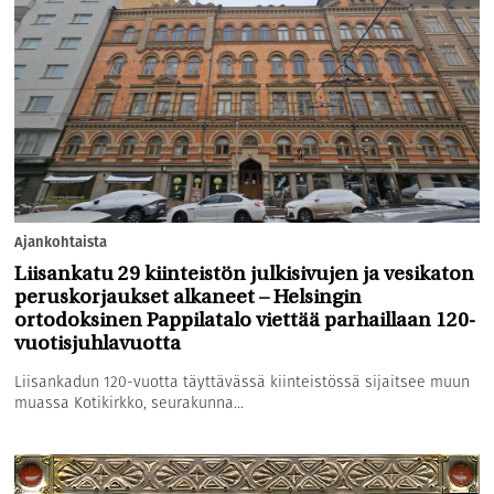
Ajankohtaista
Liisankatu 29 kiinteistön julkisivujen ja vesikaton
peruskorjaukset alkaneet – Helsingin
ortodoksinen Pappilatalo viettää parhaillaan 120-
vuotisjuhlavuotta
Liisankadun 120-vuotta täyttävässä kiinteistössä sijaitsee muun
muassa Kotikirkko, seurakunna...