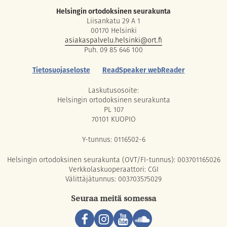
Helsingin ortodoksinen seurakunta
Liisankatu 29 A 1
00170 Helsinki
asiakaspalvelu.helsinki@ort.fi
Puh. 09 85 646 100
Tietosuojaseloste
ReadSpeaker webReader
Laskutusosoite:
Helsingin ortodoksinen seurakunta
PL 107
70101 KUOPIO
Y-tunnus: 0116502-6
Helsingin ortodoksinen seurakunta (OVT/FI-tunnus): 003701165026
Verkkolaskuoperaattori: CGI
Välittäjätunnus: 003703575029
Seuraa meitä somessa