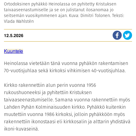
Ortodoksinen pyhäkkö Heinolassa on pyhitetty Kristuksen
taivaaseenastumiselle ja se on julistanut ilosanomaa jo
seitsemän vuosikymmenen ajan. Kuva: Dimitri Tolonen. Teksti:
Vlada Wahlstén
12.5.2026
Kuuntele
Heinolassa vietetään tänä vuonna pyhäkön rakentamisen
70-vuotisjuhlaa sekä kirkoksi vihkimisen 40-vuotisjuhlaa.
Kirkko rakennettiin alun perin vuonna 1956
rukoushuoneeksi ja pyhitettiin Kristuksen
taivaaseenastumiselle. Samana vuonna rakennettiin myös
Lahden Pyhän Kolminaisuuden kirkko. Pyhäkkö kuitenkin
muutettiin vuonna 1986 kirkoksi, jolloin pyhäkköön myös
rakennettiin ikonostaasi eli kirkkosalin ja alttarin yhdistävä
ikoni-kuvaseinä.