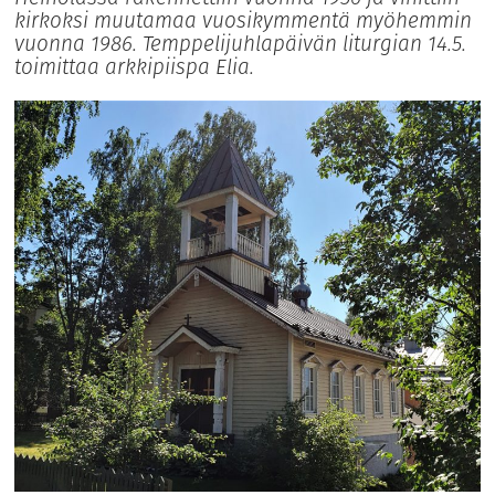
kirkoksi muutamaa vuosikymmentä myöhemmin
vuonna 1986. Temppelijuhlapäivän liturgian 14.5.
toimittaa arkkipiispa Elia.