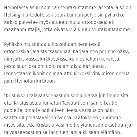
Heinolassa asuu noin 120 seurakuntamme jäsentä ja se on
Helsingin ortodoksisen seurakunnan pohjoisin pyhäkkö.
Kirkko palvelee myös alueen muita ortodokseja eli
maahanmuttajia, jotka eivät vielä kuulu seurakuntaamme.
Pyhäkkö muistuttaa ulkoasultaan perinteistä
ortodoksikarjalaista tsasounaa. Karjalainen perinne näkyy
niin julkisivussa, kirkkosalissa kuin pyhäkön ikoneissa,
joista suuri osa on tuotu rajan takaa Karjalasta.
Ikonostaasin ikonit on maalattu kirkoksi vihkimisen edellä
juuri Heinolan kirkkoon.
”Kristuksen taiavaaseenastumisen juhlassa juhlimme sitä,
että Kristus astuu Jumalan Taivaallisen Isän oikealle
puolelle, omalle paikalleen. Jeesus Kristus on näin
saattanut pelastavaisen työnsä päätökseen. Juhlimme
myös sitä, että Kristus aivasi meille ylönousemuksellaan ja
taivaaseenastumisellaan tien iankaikkiseen elämään.