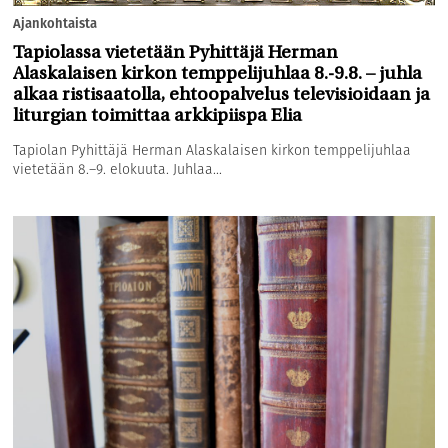
Ajankohtaista
Tapiolassa vietetään Pyhittäjä Herman
Alaskalaisen kirkon temppelijuhlaa 8.-9.8. – juhla
alkaa ristisaatolla, ehtoopalvelus televisioidaan ja
liturgian toimittaa arkkipiispa Elia
Tapiolan Pyhittäjä Herman Alaskalaisen kirkon temppelijuhlaa
vietetään 8.–9. elokuuta. Juhlaa...