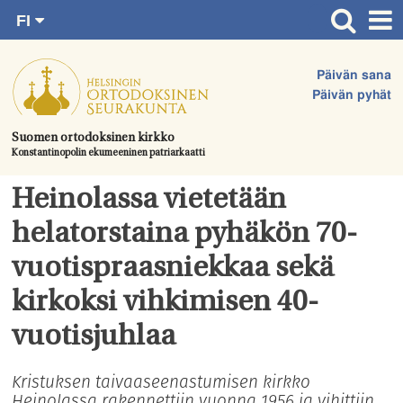
FI
Siirry
RU
Etusivu
SV
suoraan
Päivän sana
EN
Ajankohtaista
sisältöön.
Päivän pyhät
UA
Jumalanpalvelukset
Suomen ortodoksinen kirkko
Konstantinopolin ekumeeninen patriarkaatti
Juhlat & toimitukset
Kirkot
Heinolassa vietetään
Apua & tukea
helatorstaina pyhäkön 70-
Tule mukaan
vuotispraasniekkaa sekä
Hautausmaa
kirkoksi vihkimisen 40-
Yhteystiedot
vuotisjuhlaa
Kristuksen taivaaseenastumisen kirkko
Heinolassa rakennettiin vuonna 1956 ja vihittiin