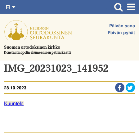
FI
Siirry
RU
Etusivu
SV
suoraan
Päivän sana
EN
Ajankohtaista
sisältöön.
Päivän pyhät
UA
Jumalanpalvelukset
Suomen ortodoksinen kirkko
Konstantinopolin ekumeeninen patriarkaatti
Juhlat & toimitukset
Kirkot
IMG_20231023_141952
Apua & tukea
28.10.2023
Tule mukaan
Hautausmaa
Kuuntele
Yhteystiedot