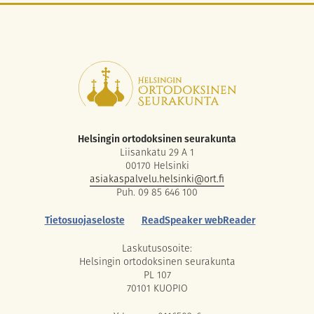
Helsingin ortodoksinen seurakunta
Liisankatu 29 A 1
00170 Helsinki
asiakaspalvelu.helsinki@ort.fi
Puh. 09 85 646 100
Tietosuojaseloste
ReadSpeaker webReader
Laskutusosoite:
Helsingin ortodoksinen seurakunta
PL 107
70101 KUOPIO