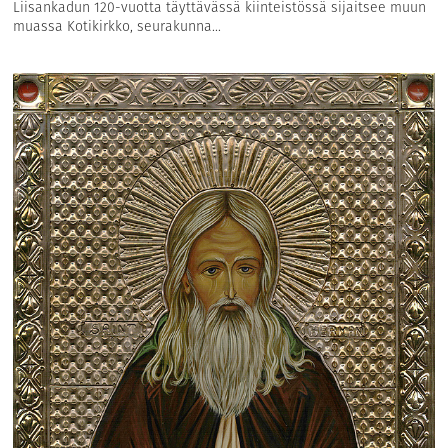
Liisankadun 120-vuotta täyttävässä kiinteistössä sijaitsee muun
muassa Kotikirkko, seurakunna...