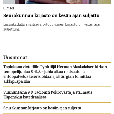
Uutiset
Seurakunnan kirjasto on kesän ajan suljettu
Liisankadulla sijaitseva ortodoksinen kirjasto on kesän ajan
suljettuna
Uusimmat
Tapiolassa vietetään Pyhittäjä Herman Alaskalaisen kirkon
temppelijuhlaa 8.-9.8. - juhla alkaa ristisaatolla,
ehtoopalvelus televisioidaan ja liturgian toimittaa
arkkipiispa Elia
Sunnuntaina 9.8. radiointi Pokrovasta ja striimaus
Uspenskin katedraalista
Seurakunnan kirjasto on kesän ajan suljettu