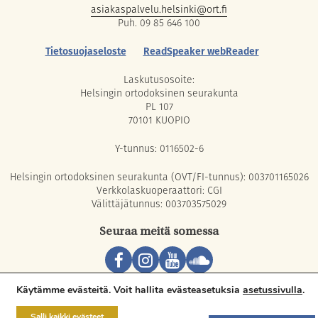
asiakaspalvelu.helsinki@ort.fi
Puh. 09 85 646 100
Tietosuojaseloste
ReadSpeaker webReader
Laskutusosoite:
Helsingin ortodoksinen seurakunta
PL 107
70101 KUOPIO
Y-tunnus: 0116502-6
Helsingin ortodoksinen seurakunta (OVT/FI-tunnus): 003701165026
Verkkolaskuoperaattori: CGI
Välittäjätunnus: 003703575029
Seuraa meitä somessa
Copyright © 2026 Orthodox Parish of Helsinki. All rights reserved.
Käytämme evästeitä. Voit hallita evästeasetuksia
asetussivulla
.
Salli kaikki evästeet