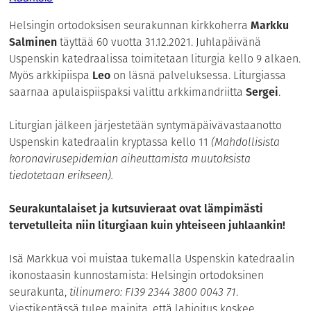
Helsingin ortodoksisen seurakunnan kirkkoherra
Markku
Salminen
täyttää 60 vuotta 31.12.2021. Juhlapäivänä
Uspenskin katedraalissa toimitetaan liturgia kello 9 alkaen.
Myös arkkipiispa
Leo
on läsnä palveluksessa. Liturgiassa
saarnaa apulaispiispaksi valittu arkkimandriitta
Sergei
.
Liturgian jälkeen järjestetään syntymäpäivävastaanotto
Uspenskin katedraalin kryptassa kello 11
(Mahdollisista
koronavirusepidemian aiheuttamista muutoksista
tiedotetaan erikseen).
Seurakuntalaiset ja kutsuvieraat ovat lämpimästi
tervetulleita niin liturgiaan kuin yhteiseen juhlaankin!
Isä Markkua voi muistaa tukemalla Uspenskin katedraalin
ikonostaasin kunnostamista: Helsingin ortodoksinen
seurakunta,
tilinumero: FI39 2344 3800 0043 71
.
Viestikentässä tulee mainita, että lahjoitus koskee