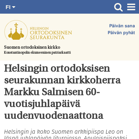
FI
Siirry
RU
Etusivu
SV
suoraan
Päivän sana
EN
Ajankohtaista
sisältöön.
Päivän pyhät
UA
Jumalanpalvelukset
Suomen ortodoksinen kirkko
Konstantinopolin ekumeeninen patriarkaatti
Juhlat & toimitukset
Kirkot
Helsingin ortodoksisen
Apua & tukea
seurakunnan kirkkoherra
Tule mukaan
Markku Salmisen 60-
Hautausmaa
vuotisjuhlapäivä
Yhteystiedot
uudenvuodenaattona
Helsingin ja koko Suomen arkkipiispa Leo on
läsnä juhlapäivän liturgiassa. Apulaispiispaksi