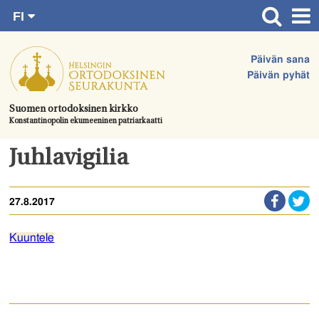
FI
Siirry
RU
Etusivu
SV
suoraan
Päivän sana
EN
Ajankohtaista
sisältöön.
Päivän pyhät
UA
Jumalanpalvelukset
Suomen ortodoksinen kirkko
Konstantinopolin ekumeeninen patriarkaatti
Juhlat & toimitukset
Kirkot
Juhlavigilia
Apua & tukea
27.8.2017
Tule mukaan
Hautausmaa
Kuuntele
Yhteystiedot