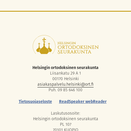
Helsingin ortodoksinen seurakunta
Liisankatu 29 A 1
00170 Helsinki
asiakaspalvelu.helsinki@ort.fi
Puh. 09 85 646 100
Tietosuojaseloste
ReadSpeaker webReader
Laskutusosoite:
Helsingin ortodoksinen seurakunta
PL 107
70101 KUOPIO