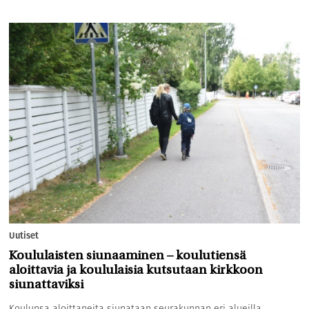
Uutiset
Koululaisten siunaaminen – koulutiensä
aloittavia ja koululaisia kutsutaan kirkkoon
siunattaviksi
Koulunsa aloittaneita siunataan seurakunnan eri alueilla