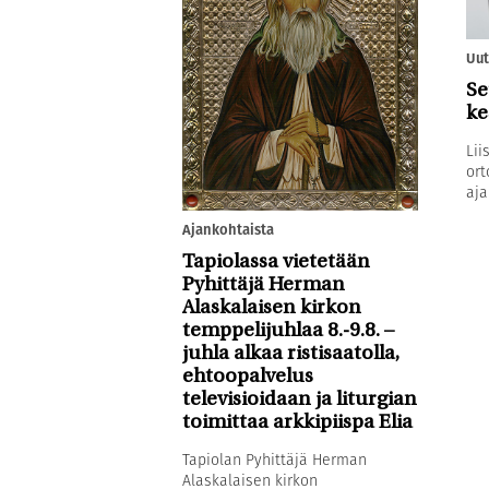
Uut
Se
ke
Lii
ort
aja
Ajankohtaista
Tapiolassa vietetään
Pyhittäjä Herman
Alaskalaisen kirkon
temppelijuhlaa 8.-9.8. –
juhla alkaa ristisaatolla,
ehtoopalvelus
televisioidaan ja liturgian
toimittaa arkkipiispa Elia
Tapiolan Pyhittäjä Herman
Alaskalaisen kirkon