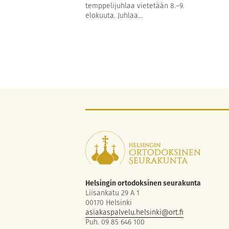
temppelijuhlaa vietetään 8.–9.
elokuuta. Juhlaa...
Helsingin ortodoksinen seurakunta
Liisankatu 29 A 1
00170 Helsinki
asiakaspalvelu.helsinki@ort.fi
Puh. 09 85 646 100