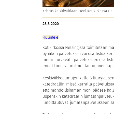
Kristus kaikkivaltiaan ikoni Kotikirkossa Hel
28.8.2020
Kuuntele
Kotikirkossa Helsingissä toimitetaan ma
pyhäkön palveluksiin voi osallistua ke
metrin turvavälit palvelukseen osallistu
ennakkoon, vaan ilmoittautuminen tapah
Keskiviikkoaamujen kello 8 liturgiat s
katedraaliin, missä kerralla palvelukse
että mahdollisimman moni pääsee halute
Uspenskin katedraalin jumalanpalveluks
ilmoittautuvat jumalanpalvelukseen s