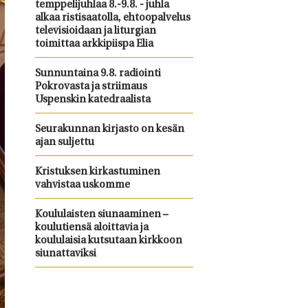
temppelijuhlaa 8.-9.8. - juhla
alkaa ristisaatolla, ehtoopalvelus
televisioidaan ja liturgian
toimittaa arkkipiispa Elia
Sunnuntaina 9.8. radiointi
Pokrovasta ja striimaus
Uspenskin katedraalista
Seurakunnan kirjasto on kesän
ajan suljettu
Kristuksen kirkastuminen
vahvistaa uskomme
Koululaisten siunaaminen –
koulutiensä aloittavia ja
koululaisia kutsutaan kirkkoon
siunattaviksi