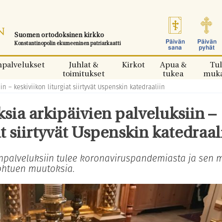
Suomen ortodoksinen kirkko
Päivän
Päivän
Konstantinopolin ekumeeninen patriarkaatti
sana
pyhät
npalvelukset
Juhlat &
Kirkot
Apua &
Tul
toimitukset
tukea
muk
n – keskiviikon liturgiat siirtyvät Uspenskin katedraaliin
sia arkipäivien palveluksiin –
at siirtyvät Uspenskin katedraal
npalveluksiin tulee koronaviruspandemiasta ja sen 
 johtuen muutoksia.