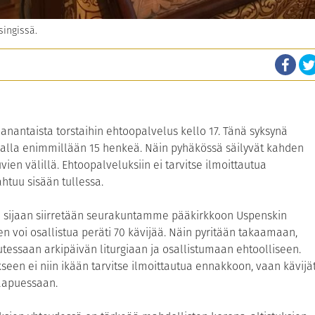
singissä.
anantaista torstaihin ehtoopalvelus kello 17. Tänä syksynä
rralla enimmillään 15 henkeä. Näin pyhäkössä säilyvät kahden
vien välillä. Ehtoopalveluksiin ei tarvitse ilmoittautua
tuu sisään tullessa.
en sijaan siirretään seurakuntamme pääkirkkoon Uspenskin
en voi osallistua peräti 70 kävijää. Näin pyritään takaamaan,
ssaan arkipäivän liturgiaan ja osallistumaan ehtoolliseen.
een ei niin ikään tarvitse ilmoittautua ennakkoon, vaan kävijä
aapuessaan.