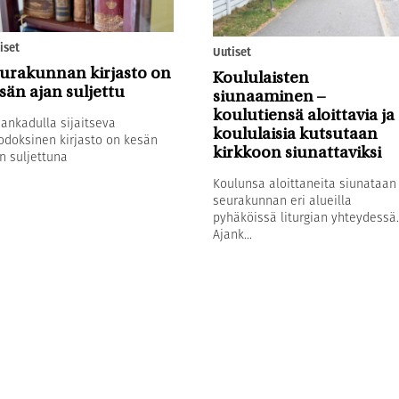
iset
Uutiset
urakunnan kirjasto on
Koululaisten
sän ajan suljettu
siunaaminen –
koulutiensä aloittavia ja
sankadulla sijaitseva
koululaisia kutsutaan
odoksinen kirjasto on kesän
kirkkoon siunattaviksi
n suljettuna
Koulunsa aloittaneita siunataan
seurakunnan eri alueilla
pyhäköissä liturgian yhteydessä.
Ajank...