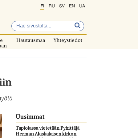
FI
RU
SV
EN
UA
e
Hautausmaa
Yhteystiedot
aan
iin
myötä
Uusimmat
Tapiolassa vietetään Pyhittäjä
Herman Alaskalaisen kirkon