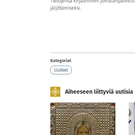
Tietojensa kirjaaminen jumalanpalvelu
jäljittämiseksi.
Kategoriat
Uutiset
Aiheeseen liittyviä uutisia