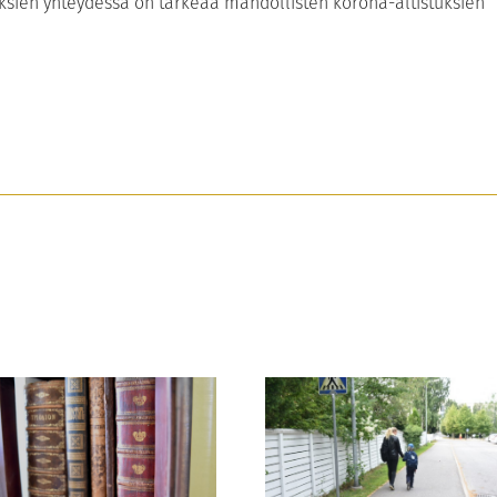
ksien yhteydessä on tärkeää mahdollisten korona-altistuksien