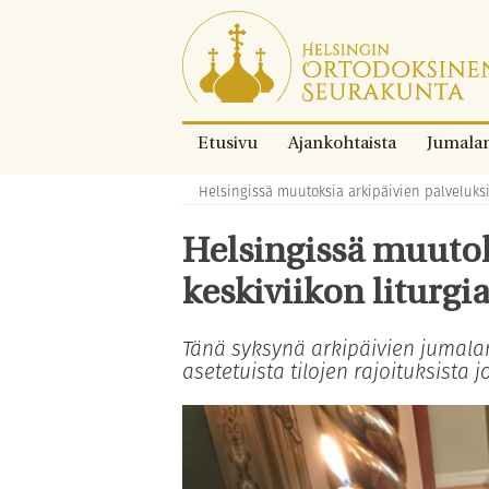
Siirry
suoraan
sisältöön.
Etusivu
Ajankohtaista
Jumala
Helsingissä muutoksia arkipäivien palveluksii
Murupolku:
Helsingissä muutok
keskiviikon liturgi
Tänä syksynä arkipäivien jumala
asetetuista tilojen rajoituksista