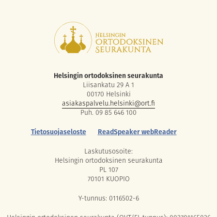
Helsingin ortodoksinen seurakunta
Liisankatu 29 A 1
00170 Helsinki
asiakaspalvelu.helsinki@ort.fi
Puh. 09 85 646 100
Tietosuojaseloste
ReadSpeaker webReader
Laskutusosoite:
Helsingin ortodoksinen seurakunta
PL 107
70101 KUOPIO
Y-tunnus: 0116502-6