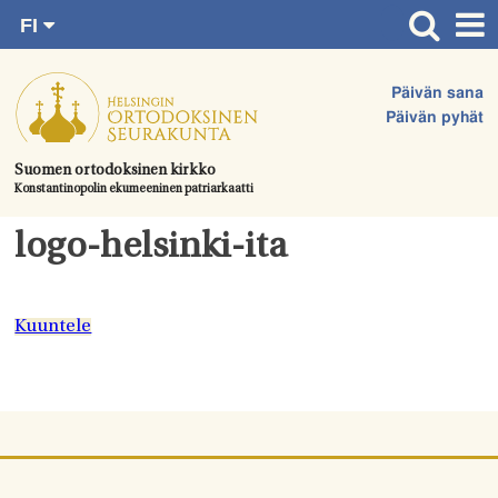
FI
Siirry
RU
Etusivu
SV
suoraan
Päivän sana
EN
Ajankohtaista
sisältöön.
Päivän pyhät
UA
Jumalanpalvelukset
Suomen ortodoksinen kirkko
Konstantinopolin ekumeeninen patriarkaatti
Juhlat & toimitukset
Kirkot
logo-helsinki-ita
Apua & tukea
Tule mukaan
Kuuntele
Hautausmaa
Yhteystiedot