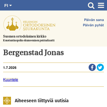
FI
Siirry
RU
Etusivu
SV
suoraan
Päivän sana
EN
Ajankohtaista
sisältöön.
Päivän pyhät
UA
Jumalanpalvelukset
Suomen ortodoksinen kirkko
Konstantinopolin ekumeeninen patriarkaatti
Juhlat & toimitukset
Kirkot
Bergenstad Jonas
Apua & tukea
1.7.2026
Tule mukaan
Hautausmaa
Kuuntele
Yhteystiedot
Aiheeseen liittyviä uutisia