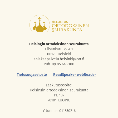
Helsingin ortodoksinen seurakunta
Liisankatu 29 A 1
00170 Helsinki
asiakaspalvelu.helsinki@ort.fi
Puh. 09 85 646 100
Tietosuojaseloste
ReadSpeaker webReader
Laskutusosoite:
Helsingin ortodoksinen seurakunta
PL 107
70101 KUOPIO
Y-tunnus: 0116502-6