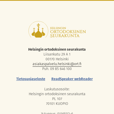
Helsingin ortodoksinen seurakunta
Liisankatu 29 A 1
00170 Helsinki
asiakaspalvelu.helsinki@ort.fi
Puh. 09 85 646 100
Tietosuojaseloste
ReadSpeaker webReader
Laskutusosoite:
Helsingin ortodoksinen seurakunta
PL 107
70101 KUOPIO
Y-tunnus: 0116502-6