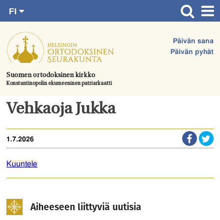
FI
Siirry
RU
Etusivu
SV
suoraan
Päivän sana
EN
Ajankohtaista
sisältöön.
Päivän pyhät
UA
Jumalanpalvelukset
Suomen ortodoksinen kirkko
Konstantinopolin ekumeeninen patriarkaatti
Juhlat & toimitukset
Kirkot
Vehkaoja Jukka
Apua & tukea
1.7.2026
Tule mukaan
Hautausmaa
Kuuntele
Yhteystiedot
Aiheeseen liittyviä uutisia