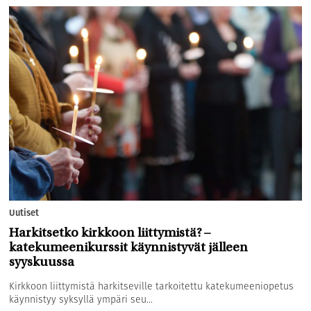
Uutiset
Harkitsetko kirkkoon liittymistä? –
katekumeenikurssit käynnistyvät jälleen
syyskuussa
Kirkkoon liittymistä harkitseville tarkoitettu katekumeeniopetus
käynnistyy syksyllä ympäri seu...