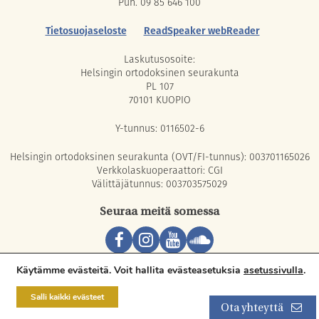
Puh. 09 85 646 100
Tietosuojaseloste
ReadSpeaker webReader
Laskutusosoite:
Helsingin ortodoksinen seurakunta
PL 107
70101 KUOPIO
Y-tunnus: 0116502-6
Helsingin ortodoksinen seurakunta (OVT/FI-tunnus): 003701165026
Verkkolaskuoperaattori: CGI
Välittäjätunnus: 003703575029
Seuraa meitä somessa
Copyright © 2026 Orthodox Parish of Helsinki. All rights reserved.
Käytämme evästeitä. Voit hallita evästeasetuksia
asetussivulla
.
Salli kaikki evästeet
Ota yhteyttä