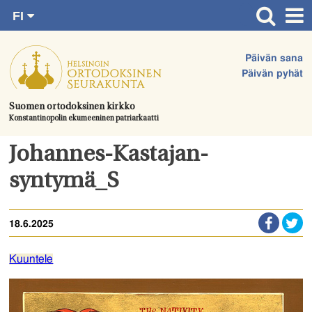
FI
Siirry
RU
Etusivu
SV
suoraan
Päivän sana
EN
Ajankohtaista
sisältöön.
Päivän pyhät
UA
Jumalanpalvelukset
Suomen ortodoksinen kirkko
Konstantinopolin ekumeeninen patriarkaatti
Juhlat & toimitukset
Kirkot
Johannes-Kastajan-
Apua & tukea
syntymä_S
Tule mukaan
18.6.2025
Hautausmaa
Yhteystiedot
Kuuntele