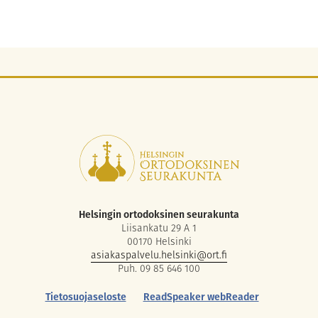
Helsingin ortodoksinen seurakunta
Liisankatu 29 A 1
00170 Helsinki
asiakaspalvelu.helsinki@ort.fi
Puh. 09 85 646 100
Tietosuojaseloste
ReadSpeaker webReader