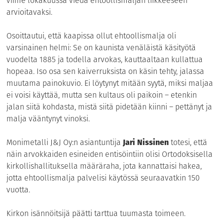
viime lokakuussa viedä ehtoollismaljan liikkeeseen
arvioitavaksi.
Osoittautui, että kaapissa ollut ehtoollismalja oli
varsinainen helmi: Se on kaunista venäläistä käsityötä
vuodelta 1885 ja todella arvokas, kauttaaltaan kullattua
hopeaa. Iso osa sen kaiverruksista on käsin tehty, jalassa
muutama painokuvio. Ei löytynyt mitään syytä, miksi maljaa
ei voisi käyttää, mutta sen kultaus oli paikoin – etenkin
jalan siitä kohdasta, mistä siitä pidetään kiinni – pettänyt ja
malja vääntynyt vinoksi.
Monimetalli J&J Oy:n asiantuntija
Jari Nissinen
totesi, että
näin arvokkaiden esineiden entisöintiin olisi Ortodoksisella
kirkollishallituksella määräraha, jota kannattaisi hakea,
jotta ehtoollismalja palvelisi käytössä seuraavatkin 150
vuotta.
Kirkon isännöitsijä päätti tarttua tuumasta toimeen.