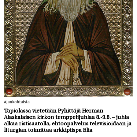
Ajankohtaista
Tapiolassa vietetään Pyhittäjä Herman
Alaskalaisen kirkon temppelijuhlaa 8.-9.8. – juhla
alkaa ristisaatolla, ehtoopalvelus televisioidaan ja
liturgian toimittaa arkkipiispa Elia