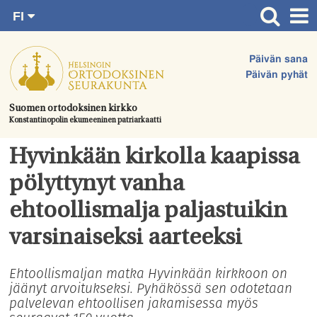
FI
Siirry
RU
Etusivu
SV
suoraan
Päivän sana
EN
Ajankohtaista
sisältöön.
Päivän pyhät
UA
Jumalanpalvelukset
Suomen ortodoksinen kirkko
Konstantinopolin ekumeeninen patriarkaatti
Juhlat & toimitukset
Kirkot
Hyvinkään kirkolla kaapissa
Apua & tukea
pölyttynyt vanha
Tule mukaan
ehtoollismalja paljastuikin
Hautausmaa
varsinaiseksi aarteeksi
Yhteystiedot
Ehtoollismaljan matka Hyvinkään kirkkoon on
jäänyt arvoitukseksi. Pyhäkössä sen odotetaan
palvelevan ehtoollisen jakamisessa myös