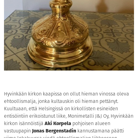
Hyvinkään kirkon kaapissa on ollut hieman vinossa oleva
ehtoollismalja, jonka kultauskin oli hieman pettänyt.
Kuultuaan, että Helsingissä on kirkollisten esineiden
entisöintiin erikoistunut liike, Monimetalli J&J Oy, Hyvinkään
kirkon isännöistijä
Aki Korpela
pohjoisen alueen
vastuupapin
Jonas Bergenstadin
kannustamana päätti