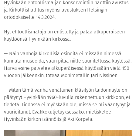
Hyvinkään ehtoollismaljan konservointiin haettiin avustus
ja Kirkolllishallitus myönsi avustuksen Helsingin
ortodoksiselle 14.3.2024.
Nyt ehtoollismalaja on entistetty ja palaa alkuperäiseen
käyttöönsä Hyvinkään kirkossa.
— Näin vanhoja kirkollisia esineitä ei missään nimessä
kannata museoida, vaan pitää niille suunitellussa käytössä.
Harva esine palvelee alkuperäisessä käytössään vielä 150
vuoden jälkeenkin, toteaa Monimetallin Jari Nissinen.
— Miten tämä vanha venäläinen kläsityön taidonnäyte on
päätynyt Hyvinkään 1960-luvulla rakennettuun kirkkoon, ei
tiedetä. Tiedossa ei myöskään ole, missä se oli vääntynyt ja
vaurioitunut. Evakkokuljetuyksessako, mietiskelee
Hyvinkään kirkon isännöitsijä Aki Korpela.