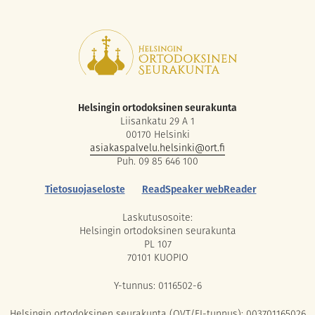
Helsingin ortodoksinen seurakunta
Liisankatu 29 A 1
00170 Helsinki
asiakaspalvelu.helsinki@ort.fi
Puh. 09 85 646 100
Tietosuojaseloste
ReadSpeaker webReader
Laskutusosoite:
Helsingin ortodoksinen seurakunta
PL 107
70101 KUOPIO
Y-tunnus: 0116502-6
Helsingin ortodoksinen seurakunta (OVT/FI-tunnus): 003701165026