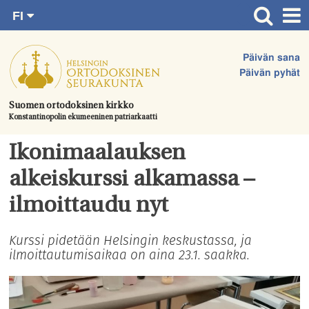
FI
Siirry
RU
Etusivu
SV
suoraan
Päivän sana
EN
Ajankohtaista
sisältöön.
Päivän pyhät
UA
Jumalanpalvelukset
Suomen ortodoksinen kirkko
Konstantinopolin ekumeeninen patriarkaatti
Juhlat & toimitukset
Kirkot
Ikonimaalauksen
Apua & tukea
alkeiskurssi alkamassa –
Tule mukaan
ilmoittaudu nyt
Hautausmaa
Kurssi pidetään Helsingin keskustassa, ja
ilmoittautumisaikaa on aina 23.1. saakka.
Yhteystiedot