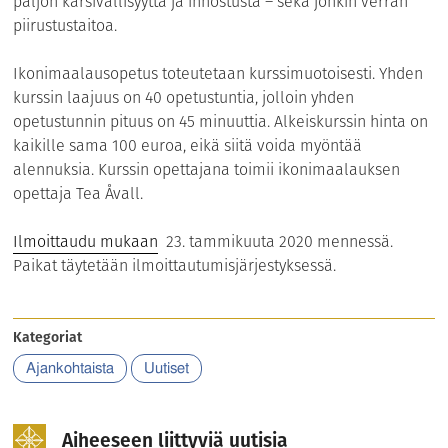
paljon kärsivällisyyttä ja innostusta – sekä jonkin verran
piirustustaitoa.
Ikonimaalausopetus toteutetaan kurssimuotoisesti. Yhden
kurssin laajuus on 40 opetustuntia, jolloin yhden
opetustunnin pituus on 45 minuuttia. Alkeiskurssin hinta on
kaikille sama 100 euroa, eikä siitä voida myöntää
alennuksia. Kurssin opettajana toimii ikonimaalauksen
opettaja Tea Åvall.
Ilmoittaudu mukaan
23. tammikuuta 2020 mennessä.
Paikat täytetään ilmoittautumisjärjestyksessä.
Kategoriat
Ajankohtaista
Uutiset
Aiheeseen liittyviä uutisia