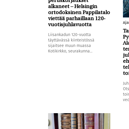
peruskorjaukset
alkaneet – Helsingin
ortodoksinen Pappilatalo
viettää parhaillaan 120-
Aja
vuotisjuhlavuotta
Ta
Liisankadun 120-vuotta
Py
täyttävässä kiinteistössä
Al
sijaitsee muun muassa
te
Kotikirkko, seurakunna...
ju
eh
te
to
Juh
Ots
toi
ved