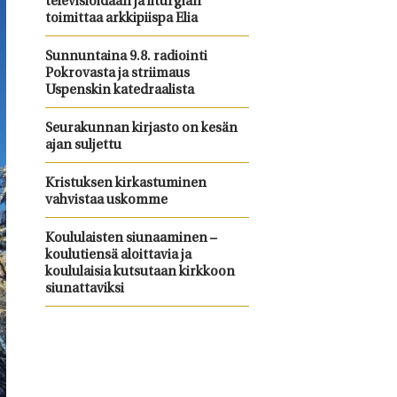
televisioidaan ja liturgian
toimittaa arkkipiispa Elia
Sunnuntaina 9.8. radiointi
Pokrovasta ja striimaus
Uspenskin katedraalista
Seurakunnan kirjasto on kesän
ajan suljettu
Kristuksen kirkastuminen
vahvistaa uskomme
Koululaisten siunaaminen –
koulutiensä aloittavia ja
koululaisia kutsutaan kirkkoon
siunattaviksi