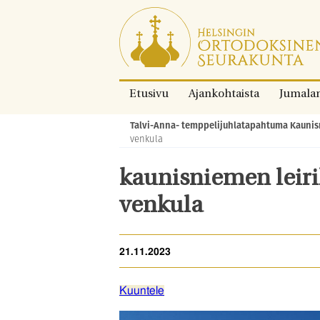
Siirry
suoraan
sisältöön.
Etusivu
Ajankohtaista
Jumala
Talvi-Anna- temppelijuhlatapahtuma Kaunisn
Murupolku:
venkula
kaunisniemen leirik
venkula
21.11.2023
Kuuntele