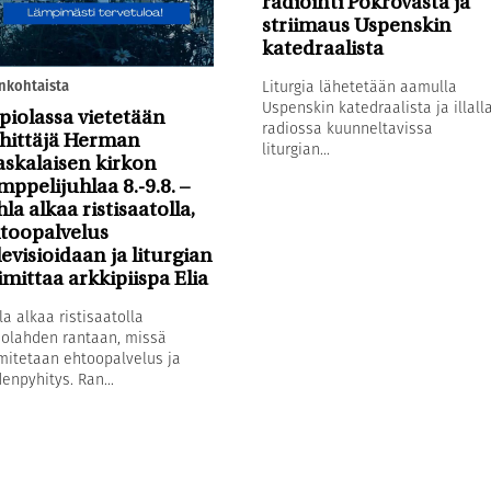
radiointi Pokrovasta ja
striimaus Uspenskin
katedraalista
nkohtaista
Liturgia lähetetään aamulla
Uspenskin katedraalista ja illall
piolassa vietetään
radiossa kuunneltavissa
hittäjä Herman
liturgian...
askalaisen kirkon
mppelijuhlaa 8.-9.8. –
hla alkaa ristisaatolla,
toopalvelus
levisioidaan ja liturgian
imittaa arkkipiispa Elia
la alkaa ristisaatolla
olahden rantaan, missä
mitetaan ehtoopalvelus ja
enpyhitys. Ran...