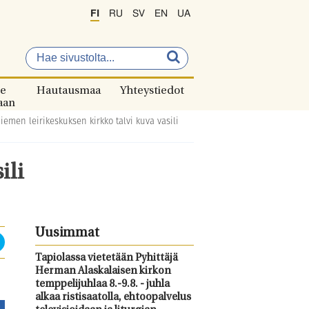
FI
RU
SV
EN
UA
e
Hautausmaa
Yhteystiedot
aan
iemen leirikeskuksen kirkko talvi kuva vasili
ili
Uusimmat
Tapiolassa vietetään Pyhittäjä
Herman Alaskalaisen kirkon
temppelijuhlaa 8.-9.8. - juhla
alkaa ristisaatolla, ehtoopalvelus