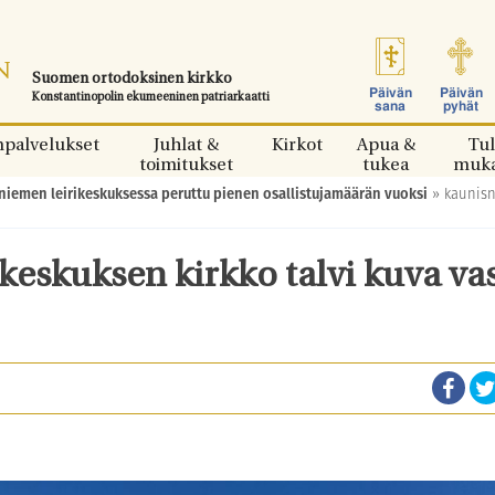
Suomen ortodoksinen kirkko
Päivän
Päivän
Konstantinopolin ekumeeninen patriarkaatti
sana
pyhät
npalvelukset
Juhlat &
Kirkot
Apua &
Tul
toimitukset
tukea
muk
iemen leirikeskuksessa peruttu pienen osallistujamäärän vuoksi
»
kaunisn
eskuksen kirkko talvi kuva vas