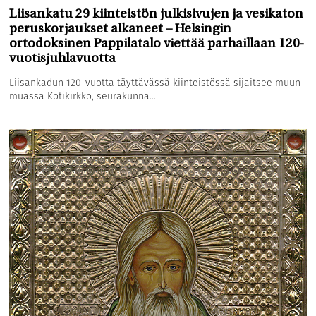
Liisankatu 29 kiinteistön julkisivujen ja vesikaton
peruskorjaukset alkaneet – Helsingin
ortodoksinen Pappilatalo viettää parhaillaan 120-
vuotisjuhlavuotta
Liisankadun 120-vuotta täyttävässä kiinteistössä sijaitsee muun
muassa Kotikirkko, seurakunna...