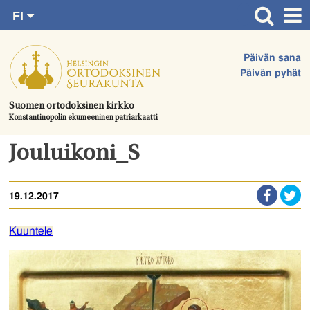
FI
Siirry
RU
Etusivu
SV
suoraan
Päivän sana
EN
Ajankohtaista
sisältöön.
Päivän pyhät
UA
Jumalanpalvelukset
Suomen ortodoksinen kirkko
Konstantinopolin ekumeeninen patriarkaatti
Juhlat & toimitukset
Kirkot
Jouluikoni_S
Apua & tukea
19.12.2017
Tule mukaan
Hautausmaa
Kuuntele
Yhteystiedot