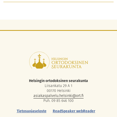
Helsingin ortodoksinen seurakunta
Liisankatu 29 A 1
00170 Helsinki
asiakaspalvelu.helsinki@ort.fi
Puh. 09 85 646 100
Tietosuojaseloste
ReadSpeaker webReader