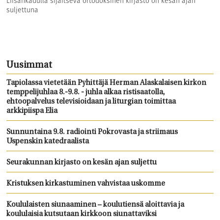
Liisankadulla sijaitseva ortodoksinen kirjasto on kesän ajan
suljettuna
Uusimmat
Tapiolassa vietetään Pyhittäjä Herman Alaskalaisen kirkon
temppelijuhlaa 8.-9.8. - juhla alkaa ristisaatolla,
ehtoopalvelus televisioidaan ja liturgian toimittaa
arkkipiispa Elia
Sunnuntaina 9.8. radiointi Pokrovasta ja striimaus
Uspenskin katedraalista
Seurakunnan kirjasto on kesän ajan suljettu
Kristuksen kirkastuminen vahvistaa uskomme
Koululaisten siunaaminen – koulutiensä aloittavia ja
koululaisia kutsutaan kirkkoon siunattaviksi