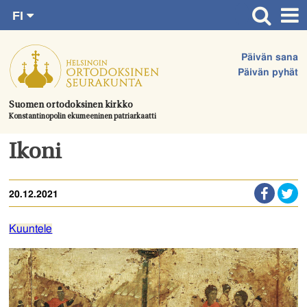
FI
Siirry
RU
Etusivu
SV
suoraan
Päivän sana
EN
Ajankohtaista
sisältöön.
Päivän pyhät
UA
Jumalanpalvelukset
Suomen ortodoksinen kirkko
Konstantinopolin ekumeeninen patriarkaatti
Juhlat & toimitukset
Kirkot
Ikoni
Apua & tukea
20.12.2021
Tule mukaan
Hautausmaa
Kuuntele
Yhteystiedot