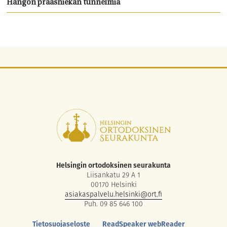
Hangon praasniekan tunnelmia
Helsingin ortodoksinen seurakunta
Liisankatu 29 A 1
00170 Helsinki
asiakaspalvelu.helsinki@ort.fi
Puh. 09 85 646 100
Tietosuojaseloste
ReadSpeaker webReader