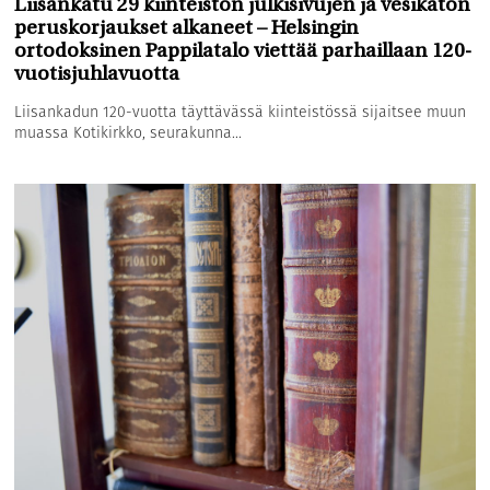
Liisankatu 29 kiinteistön julkisivujen ja vesikaton
peruskorjaukset alkaneet – Helsingin
ortodoksinen Pappilatalo viettää parhaillaan 120-
vuotisjuhlavuotta
Liisankadun 120-vuotta täyttävässä kiinteistössä sijaitsee muun
muassa Kotikirkko, seurakunna...