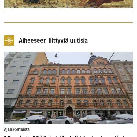
Aiheeseen liittyviä uutisia
Ajankohtaista