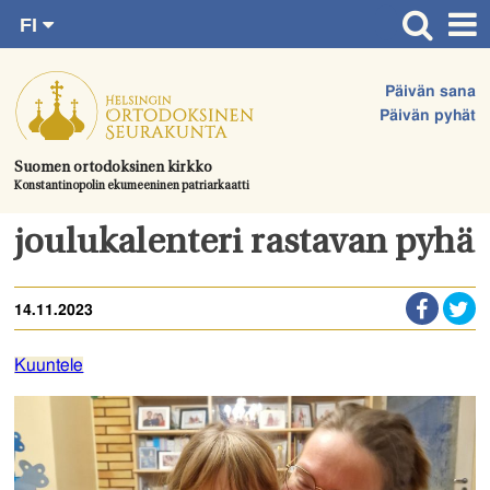
FI
Siirry
RU
Etusivu
SV
suoraan
Päivän sana
EN
Ajankohtaista
sisältöön.
Päivän pyhät
UA
Jumalanpalvelukset
Suomen ortodoksinen kirkko
Konstantinopolin ekumeeninen patriarkaatti
Juhlat & toimitukset
Kirkot
joulukalenteri rastavan pyhä
Apua & tukea
14.11.2023
Tule mukaan
Hautausmaa
Kuuntele
Yhteystiedot