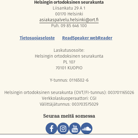
Helsingin ortodoksinen seurakunta
Liisankatu 29 A 1
00170 Helsinki
asiakaspalvelu.helsinki@ort.fi
Puh. 09 85 646 100
Tietosuojaseloste
ReadSpeaker webReader
Laskutusosoite:
Helsingin ortodoksinen seurakunta
PL 107
70101 KUOPIO
Y-tunnus: 0116502-6
Helsingin ortodoksinen seurakunta (OVT/FI-tunnus): 003701165026
Verkkolaskuoperaattori: CGI
Välittäjätunnus: 003703575029
Seuraa meitä somessa