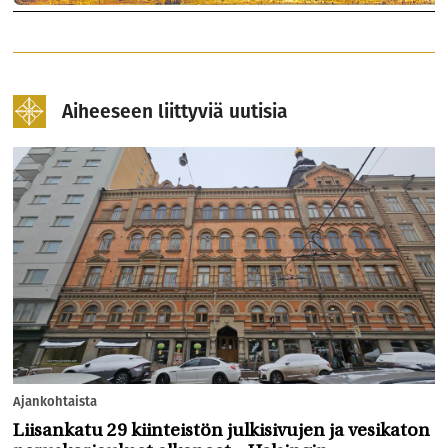
Aiheeseen liittyviä uutisia
Ajankohtaista
Liisankatu 29 kiinteistön julkisivujen ja vesikaton