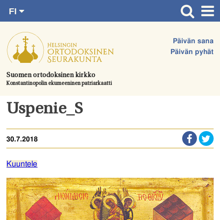
FI
Siirry
RU
Etusivu
SV
suoraan
Päivän sana
EN
Ajankohtaista
sisältöön.
Päivän pyhät
UA
Jumalanpalvelukset
Suomen ortodoksinen kirkko
Konstantinopolin ekumeeninen patriarkaatti
Juhlat & toimitukset
Kirkot
Uspenie_S
Apua & tukea
30.7.2018
Tule mukaan
Hautausmaa
Kuuntele
Yhteystiedot