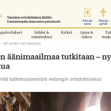
Suomen ortodoksinen kirkko
Päivän
Päivän
Konstantinopolin ekumeeninen patriarkaatti
sana
pyhät
npalvelukset
Juhlat &
Kirkot
Apua &
Tul
toimitukset
tukea
muk
 nyt sinäkin voit osallistua
n äänimaailmaa tutkitaan – ny
tua
 kerää tutkimusaineistoa Helsingin ortodoksisessa