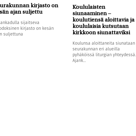
urakunnan kirjasto on
Koululaisten
sän ajan suljettu
siunaaminen –
koulutiensä aloittavia ja
sankadulla sijaitseva
koululaisia kutsutaan
odoksinen kirjasto on kesän
kirkkoon siunattaviksi
n suljettuna
Koulunsa aloittaneita siunataan
seurakunnan eri alueilla
pyhäköissä liturgian yhteydessä.
Ajank...