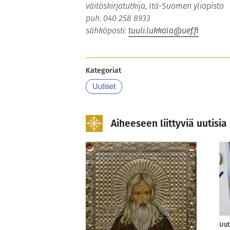
väitöskirjatutkija, Itä-Suomen yliopisto
puh. 040 258 8933
sähköposti:
tuuli.lukkala@uef.fi
Kategoriat
Uutiset
Aiheeseen liittyviä uutisia
Uut