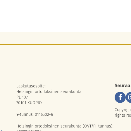
Laskutusosoite:
Seuraa
Helsingin ortodoksinen seurakunta
PL 107
70101 KUOPIO
Copyrigh
Y-tunnus: 0116502-6
rights re
Helsingin ortodoksinen seurakunta (OVT/FI-tunnus):