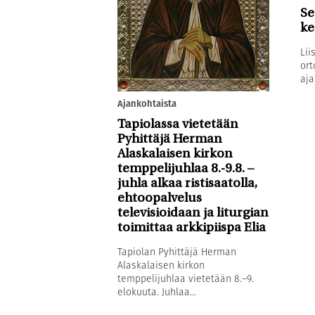
Se
ke
Lii
ort
aja
Ajankohtaista
Tapiolassa vietetään
Pyhittäjä Herman
Alaskalaisen kirkon
temppelijuhlaa 8.-9.8. –
juhla alkaa ristisaatolla,
ehtoopalvelus
televisioidaan ja liturgian
toimittaa arkkipiispa Elia
Tapiolan Pyhittäjä Herman
Alaskalaisen kirkon
temppelijuhlaa vietetään 8.–9.
elokuuta. Juhlaa...