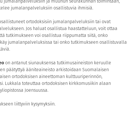
uu jumalanpalveluksiin ja muuhun seurakunnan toimintaan,
elee jumalanpalveluksiin osallistuvia ihmisiä.
 osallistuneet ortodoksisiin jumalanpalveluksiin tai ovat
velukseen. Jos haluat osallistua haastatteluun, voit ottaa
tä tutkimukseen voi osallistua riippumatta siitä, onko
 käy jumalanpalveluksissa tai onko tutkimukseen osallistuvalla
täviä.
eo
on antanut siunauksensa tutkimusaineiston keruulle
en päätyttyä ääniteaineisto arkistoidaan Suomalaisen
aisen ortodoksisen aineettoman kulttuuriperinnön,
. Lukkala toteuttaa ortodoksisen kirkkomusiikin alaan
yliopistossa Joensuussa.
seen liittyviin kysymyksiin.