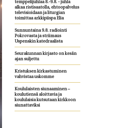
temppelijuhlaa 8.-9.8. - juhla
alkaa ristisaatolla, ehtoopalvelus
televisioidaan ja liturgian
toimittaa arkkipiispa Elia
Sunnuntaina 9.8. radiointi
Pokrovasta ja striimaus
Uspenskin katedraalista
Seurakunnan kirjasto on kesän
ajan suljettu
Kristuksen kirkastuminen
vahvistaa uskomme
Koululaisten siunaaminen –
koulutiensä aloittavia ja
koululaisia kutsutaan kirkkoon
siunattaviksi