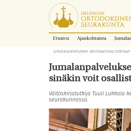
Siirry
suoraan
sisältöön.
Etusivu
Ajankohtaista
Jumala
Jumalanpalveluksen äänimaailmaa tutkitaan –
Murupolku:
Jumalanpalvelukse
sinäkin voit osallis
Väitöskirjatutkija Tuuli Lukkala
seurakunnassa.