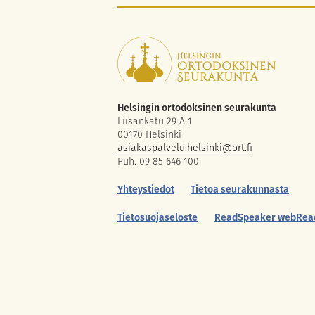
Helsingin ortodoksinen seurakunta
Liisankatu 29 A 1
00170 Helsinki
asiakaspalvelu.helsinki@ort.fi
Puh. 09 85 646 100
Yhteystiedot
Tietoa seurakunnasta
Tietosuojaseloste
ReadSpeaker webRea