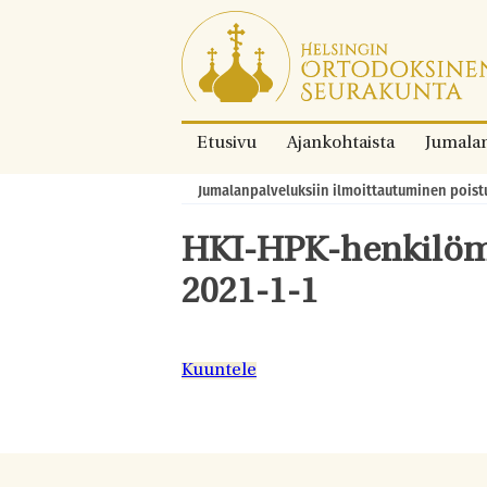
Siirry
suoraan
sisältöön.
Etusivu
Ajankohtaista
Jumala
Jumalanpalveluksiin ilmoittautuminen poist
Murupolku:
HKI-HPK-henkilömä
2021-1-1
Kuuntele