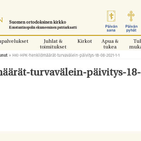
Suomen ortodoksinen kirkko
Päivän
Päivän
Konstantinopolin ekumeeninen patriarkaatti
sana
pyhät
npalvelukset
Juhlat &
Kirkot
Apua &
Tul
toimitukset
tukea
muk
unut
»
HKI-HPK-henkilömäärät-turvavälein-päivitys-18-08-2021-1-1
ärät-turvavälein-päivitys-18