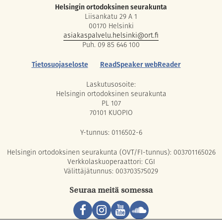
Helsingin ortodoksinen seurakunta
Liisankatu 29 A 1
00170 Helsinki
asiakaspalvelu.helsinki@ort.fi
Puh. 09 85 646 100
Tietosuojaseloste
ReadSpeaker webReader
Laskutusosoite:
Helsingin ortodoksinen seurakunta
PL 107
70101 KUOPIO
Y-tunnus: 0116502-6
Helsingin ortodoksinen seurakunta (OVT/FI-tunnus): 003701165026
Verkkolaskuoperaattori: CGI
Välittäjätunnus: 003703575029
Seuraa meitä somessa