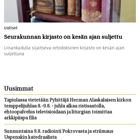
Uutiset
Seurakunnan kirjasto on kesän ajan suljettu
Liisankadulla sijaitseva ortodoksinen kirjasto on kesän ajan
suljettuna
Uusimmat
Tapiolassa vietetään Pyhittäjä Herman Alaskalaisen kirkon
temppelijuhlaa 8.-9.8. - juhla alkaa ristisaatolla,
ehtoopalvelus televisioidaan ja liturgian toimittaa
arkkipiispa Elia
Sunnuntaina 9.8. radiointi Pokrovasta ja striimaus
Uspenskin katedraalista