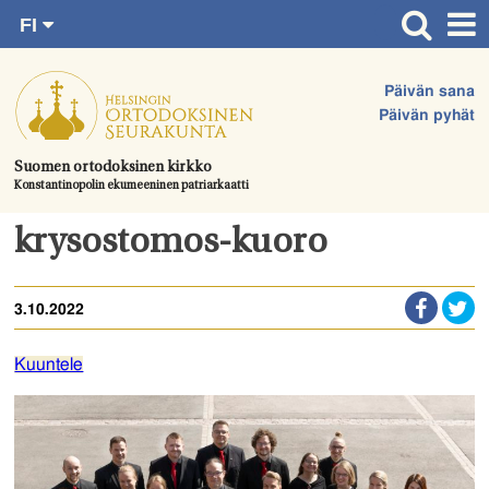
FI
Siirry
RU
Etusivu
SV
suoraan
Päivän sana
EN
Ajankohtaista
sisältöön.
Päivän pyhät
UA
Jumalanpalvelukset
Suomen ortodoksinen kirkko
Konstantinopolin ekumeeninen patriarkaatti
Juhlat & toimitukset
Kirkot
krysostomos-kuoro
Apua & tukea
3.10.2022
Tule mukaan
Hautausmaa
Kuuntele
Yhteystiedot