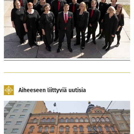
Aiheeseen liittyviä uutisia