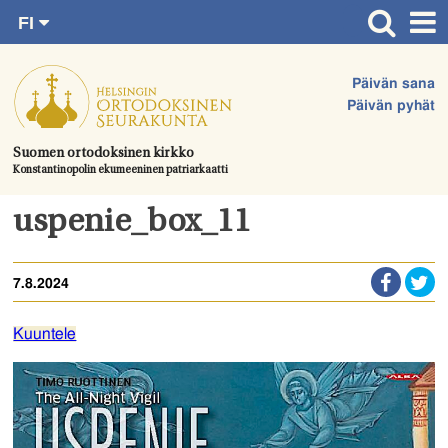
FI
Siirry
RU
Etusivu
SV
suoraan
Päivän sana
EN
Ajankohtaista
sisältöön.
Päivän pyhät
UA
Jumalanpalvelukset
Suomen ortodoksinen kirkko
Konstantinopolin ekumeeninen patriarkaatti
Juhlat & toimitukset
Kirkot
uspenie_box_11
Apua & tukea
7.8.2024
Tule mukaan
Hautausmaa
Kuuntele
Yhteystiedot