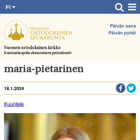
FI
Siirry
RU
Etusivu
SV
suoraan
Päivän sana
EN
Ajankohtaista
sisältöön.
Päivän pyhät
UA
Jumalanpalvelukset
Suomen ortodoksinen kirkko
Konstantinopolin ekumeeninen patriarkaatti
Juhlat & toimitukset
Kirkot
maria-pietarinen
Apua & tukea
18.1.2024
Tule mukaan
Hautausmaa
Kuuntele
Yhteystiedot