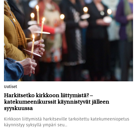
Uutiset
Harkitsetko kirkkoon liittymistä? –
katekumeenikurssit käynnistyvät jälleen
syyskuussa
Kirkkoon liittymistä harkitseville tarkoitettu katekumeeniopetus
käynnistyy syksyllä ympäri seu...