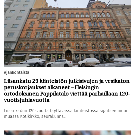
Ajankohtaista
Liisankatu 29 kiinteistön julkisivujen ja vesikaton
peruskorjaukset alkaneet – Helsingin
ortodoksinen Pappilatalo viettää parhaillaan 120-
vuotisjuhlavuotta
Liisankadun 120-vuotta täyttävässä kiinteistössä sijaitsee muun
muassa Kotikirkko, seurakunna...