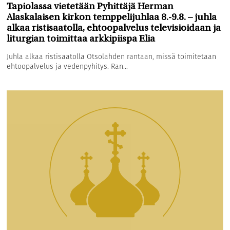
Tapiolassa vietetään Pyhittäjä Herman
Alaskalaisen kirkon temppelijuhlaa 8.-9.8. – juhla
alkaa ristisaatolla, ehtoopalvelus televisioidaan ja
liturgian toimittaa arkkipiispa Elia
Juhla alkaa ristisaatolla Otsolahden rantaan, missä toimitetaan
ehtoopalvelus ja vedenpyhitys. Ran...