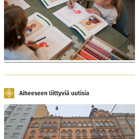
Aiheeseen liittyviä uutisia