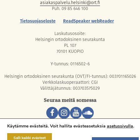
asiakaspalvelu.helsinki@ort.fi
Puh. 09 85 646 100
Tietosuojaseloste
ReadSpeaker webReader
Laskutusosoite:
Helsingin ortodoksinen seurakunta
PL 107
70101 KUOPIO
Y-tunnus: 0116502-6
Helsingin ortodoksinen seurakunta (OVT/FI-tunnus): 003701165026
Verkkolaskuoperaattori: CGI
Välittäjätunnus: 003703575029
Seuraa meitä somessa
Copyright © 2026 Orthodox Parish of Helsinki. All rights reserved.
Käytämme evästeitä. Voit hallita evästeasetuksia
asetussivulla
.
Salli kaikki evästeet