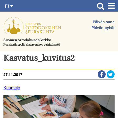
FI
Siirry
RU
Etusivu
SV
suoraan
Päivän sana
EN
Ajankohtaista
sisältöön.
Päivän pyhät
UA
Jumalanpalvelukset
Suomen ortodoksinen kirkko
Konstantinopolin ekumeeninen patriarkaatti
Juhlat & toimitukset
Kirkot
Kasvatus_kuvitus2
Apua & tukea
27.11.2017
Tule mukaan
Hautausmaa
Kuuntele
Yhteystiedot