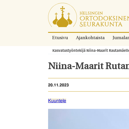
Siirry
suoraan
sisältöön.
Etusivu
Ajankohtaista
Jumala
Kasvatustyöntekijä Niina-Maarit Rautamäelle
Murupolku:
Niina-Maarit Ruta
20.11.2023
Kuuntele