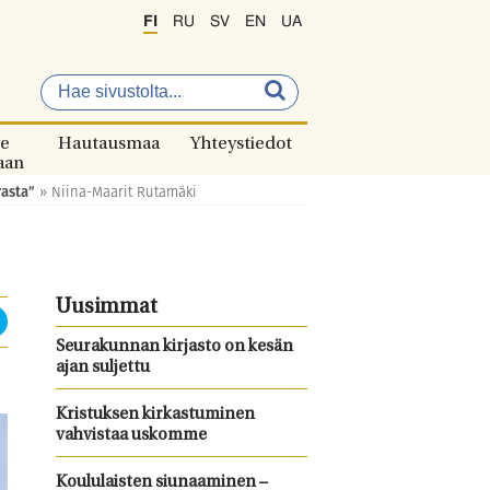
FI
RU
SV
EN
UA
e
Hautausmaa
Yhteystiedot
aan
rasta”
»
Niina-Maarit Rutamäki
Uusimmat
Seurakunnan kirjasto on kesän
ajan suljettu
Kristuksen kirkastuminen
vahvistaa uskomme
Koululaisten siunaaminen –