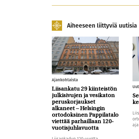
Aiheeseen liittyviä uutisia
Ajankohtaista
Uut
Liisankatu 29 kiinteistön
julkisivujen ja vesikaton
Se
peruskorjaukset
ke
alkaneet – Helsingin
Lii
ortodoksinen Pappilatalo
ort
viettää parhaillaan 120-
aja
vuotisjuhlavuotta
Liisankadun 120-vuotta