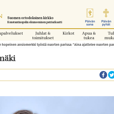
Suomen ortodoksinen kirkko
Päivän
Päivän
Konstantinopolin ekumeeninen patriarkaatti
sana
pyhät
npalvelukset
Juhlat &
Kirkot
Apua &
Tul
toimitukset
tukea
muk
 hopeinen ansiomerkki työstä nuorten parissa: ”Aina ajattelee nuorten pa
mäki