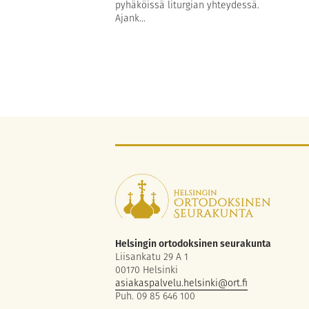
pyhäköissä liturgian yhteydessä.
Ajank...
Helsingin ortodoksinen seurakunta
Liisankatu 29 A 1
00170 Helsinki
asiakaspalvelu.helsinki@ort.fi
Puh. 09 85 646 100