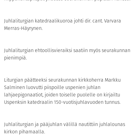
Juhlaliturgian katedraalikuoroa johti dir. cant. Varvara
Merras-Häyrynen.
Juhlaliturgian ehtoollisvieraiksi saatiin myös seurakunnan
pienimpiä.
Liturgian päätteeksi seurakunnan kirkkoherra Markku
Salminen luovutti piispoille uspenien juhlan
lahjaepigonaatiot, joiden toiselle puolelle on kirjailtu
Uspenksin katedraalin 150-vuotisjuhlavuoden tunnus.
Juhlaliturgian ja pääjuhlan välillä nautittiin juhlalounas
kirkon pihamaalla.