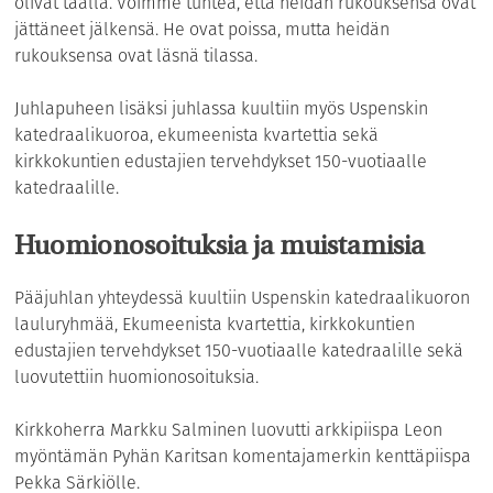
olivat täällä. Voimme tuntea, että heidän rukouksensa ovat
jättäneet jälkensä. He ovat poissa, mutta heidän
rukouksensa ovat läsnä tilassa.
Juhlapuheen lisäksi juhlassa kuultiin myös Uspenskin
katedraalikuoroa, ekumeenista kvartettia sekä
kirkkokuntien edustajien tervehdykset 150-vuotiaalle
katedraalille.
Huomionosoituksia ja muistamisia
Pääjuhlan yhteydessä kuultiin Uspenskin katedraalikuoron
lauluryhmää, Ekumeenista kvartettia, kirkkokuntien
edustajien tervehdykset 150-vuotiaalle katedraalille sekä
luovutettiin huomionosoituksia.
Kirkkoherra Markku Salminen luovutti arkkipiispa Leon
myöntämän Pyhän Karitsan komentajamerkin kenttäpiispa
Pekka Särkiölle.