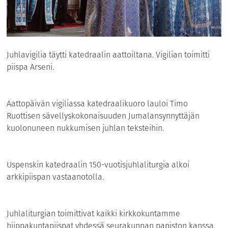
Juhlavigilia täytti katedraalin aattoiltana. Vigilian toimitti
piispa Arseni.
Aattopäivän vigiliassa katedraalikuoro lauloi Timo
Ruottisen sävellyskokonaisuuden Jumalansynnyttäjän
kuolonuneen nukkumisen juhlan teksteihin.
Uspenskin katedraalin 150-vuotisjuhlaliturgia alkoi
arkkipiispan vastaanotolla.
Juhlaliturgian toimittivat kaikki kirkkokuntamme
hiippakuntapiispat yhdessä seurakunnan papiston kanssa.