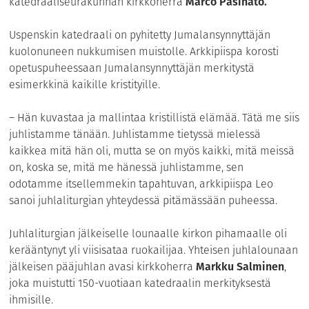
katedraaliseurakunnan kirkkoherra
Marco Pasinato
.
Uspenskin katedraali on pyhitetty Jumalansynnyttäjän
kuolonuneen nukkumisen muistolle. Arkkipiispa korosti
opetuspuheessaan Jumalansynnyttäjän merkitystä
esimerkkinä kaikille kristityille.
– Hän kuvastaa ja mallintaa kristillistä elämää. Tätä me siis
juhlistamme tänään. Juhlistamme tietyssä mielessä
kaikkea mitä hän oli, mutta se on myös kaikki, mitä meissä
on, koska se, mitä me hänessä juhlistamme, sen
odotamme itsellemmekin tapahtuvan, arkkipiispa Leo
sanoi juhlaliturgian yhteydessä pitämässään puheessa.
Juhlaliturgian jälkeiselle lounaalle kirkon pihamaalle oli
kerääntynyt yli viisisataa ruokailijaa. Yhteisen juhlalounaan
jälkeisen pääjuhlan avasi kirkkoherra
Markku Salminen
,
joka muistutti 150-vuotiaan katedraalin merkityksestä
ihmisille.