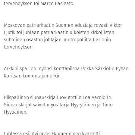
tervehdyksen toi Marco Pasinato.
Moskovan patriarkaatin Suomen edustaja rovasti Viktor
Ljutik toi juhlaan patriarkaatin ulkoisten kirkollisten
suhteiden osaston johtajan, metropoliitta Ilarionin
tervehdyksen.
Arkkipiispa Leo myönsi kenttäpiispa Pekka Särkiölle Pyhän
Karitsan komentajamerkin.
Piispallinen siunauskirja luovutettiin Lea Aarniolle.
Siunauskirjat saivat myös Tarja Hyyryläinen ja Timo
Hyytiäinen.
Juhlassa esiintyi myös Ekumeeninen kvartetti.