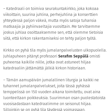
– Katedraali on toimiva seurakuntakirkko, joka kokoaa
viikoittain, suurina juhlina, perhejuhlina ja konserttien
yhteydessä paljon väkeä, mutta myös satoja tuhansia
matkaajia ja pyhiinvaeltajia vuosittain. Me tarvitsemme
joskus juhlaa osoittaaksemme sen, että olemme tietoisia
siitä, että kirkon rakentamiseksi on tehty paljon työtä.
Kirkko on pyhä tila myös jumalanpalvelusten ulkopuolella.
Juhlapuheen pitänyt professori
Serafim Seppälä
omisti
puheensa kaikille niille, jotka ovat astuneet hiljaa
katedraaliin jättämättä jälkiä kirkon historiaan.
– Tämän aamupäivän jumalallinen liturgia ja kaikki ne
tuhannet jumalanpalvelukset, joita tässä pyhässä
temppelissä on 150 vuoden aikana toimitettu, ovat aina
luonteeltaan poikkeuksia. Suurimman osan puolestatoista
vuosisadastaan katedraalimme on seisonut hiljaa.
Silloinkin se on pyhä tila täydessä voimassaan.