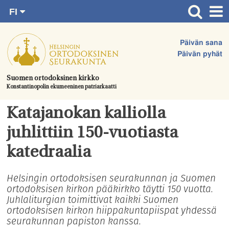
FI
Siirry
RU
Etusivu
SV
suoraan
Päivän sana
EN
Ajankohtaista
sisältöön.
Päivän pyhät
UA
Jumalanpalvelukset
Suomen ortodoksinen kirkko
Konstantinopolin ekumeeninen patriarkaatti
Juhlat & toimitukset
Kirkot
Katajanokan kalliolla
Apua & tukea
juhlittiin 150-vuotiasta
Tule mukaan
katedraalia
Hautausmaa
Helsingin ortodoksisen seurakunnan ja Suomen
ortodoksisen kirkon pääkirkko täytti 150 vuotta.
Yhteystiedot
Juhlaliturgian toimittivat kaikki Suomen
ortodoksisen kirkon hiippakuntapiispat yhdessä
seurakunnan papiston kanssa.