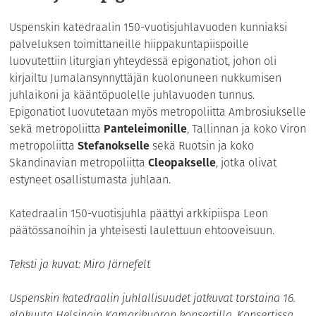
Uspenskin katedraalin 150-vuotisjuhlavuoden kunniaksi
palveluksen toimittaneille hiippakuntapiispoille
luovutettiin liturgian yhteydessä epigonatiot, johon oli
kirjailtu Jumalansynnyttäjän kuolonuneen nukkumisen
juhlaikoni ja kääntöpuolelle juhlavuoden tunnus.
Epigonatiot luovutetaan myös metropoliitta Ambrosiukselle
sekä metropoliitta
Panteleimonille
, Tallinnan ja koko Viron
metropoliitta
Stefanokselle
sekä Ruotsin ja koko
Skandinavian metropoliitta
Cleopakselle
, jotka olivat
estyneet osallistumasta juhlaan.
Katedraalin 150-vuotisjuhla päättyi arkkipiispa Leon
päätössanoihin ja yhteisesti laulettuun ehtooveisuun.
Teksti ja kuvat: Miro Järnefelt
Uspenskin katedraalin juhlallisuudet jatkuvat torstaina 16.
elokuuta Helsingin Kamarikuoron konsertilla. Konsertissa