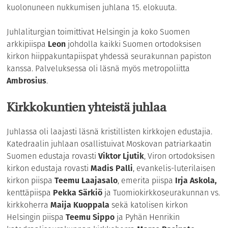
kuolonuneen nukkumisen juhlana 15. elokuuta.
Juhlaliturgian toimittivat Helsingin ja koko Suomen
arkkipiispa
Leon
johdolla kaikki Suomen ortodoksisen
kirkon hiippakuntapiispat yhdessä seurakunnan papiston
kanssa. Palveluksessa oli läsnä myös metropoliitta
Ambrosius
.
Kirkkokuntien yhteistä juhlaa
Juhlassa oli laajasti läsnä kristillisten kirkkojen edustajia.
Katedraalin juhlaan osallistuivat Moskovan patriarkaatin
Suomen edustaja rovasti
Viktor Ljutik
, Viron ortodoksisen
kirkon edustaja rovasti
Madis Palli
, evankelis-luterilaisen
kirkon piispa
Teemu Laajasalo
, emerita piispa
Irja Askola,
kenttäpiispa
Pekka Särkiö
ja Tuomiokirkkoseurakunnan vs.
kirkkoherra
Maija Kuoppala
sekä katolisen kirkon
Helsingin piispa
Teemu Sippo
ja Pyhän Henrikin