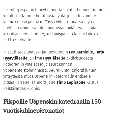
– Kenttäpiispa on tehnyt monella tavalla huomiotamme ja
kiitollisuuttamme herättävää työtä, jonka toivomme
voimakkaasti jatkuvan. Tässä yhteiskunnassa myös
puolustusvoimissa tulee puolustaa niitä arvoja, joita
kristittyinä edustamme, arkkipiispa Leo lausui kiitoksensa
Pekka Särkiölle.
Piispalliset siunauskirjat luovutettiin
Lea Aarniolle
,
Tarja
Hyyryläiselle
ja
Timo Hyytiäiselle
aktiivisuudesta
katedraalin yhteisössä ja seurakunnan
vapaaehtoistoiminnassa. Seurakunta lahjoitti juhlan
yhteydessä myös Uspenskin katedraalin entiselle
pitkäaikaiselle isännöitsijälle
Timo Lepistölle
Kristus
Kaikkivaltias -ikonin.
Piispoille Uspenskin katedraalin 150-
vuotisjuhlaepigonatiot