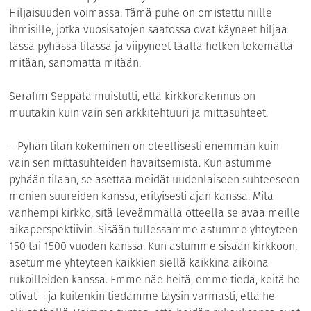
Hiljaisuuden voimassa. Tämä puhe on omistettu niille
ihmisille, jotka vuosisatojen saatossa ovat käyneet hiljaa
tässä pyhässä tilassa ja viipyneet täällä hetken tekemättä
mitään, sanomatta mitään.
Serafim Seppälä muistutti, että kirkkorakennus on
muutakin kuin vain sen arkkitehtuuri ja mittasuhteet.
– Pyhän tilan kokeminen on oleellisesti enemmän kuin
vain sen mittasuhteiden havaitsemista. Kun astumme
pyhään tilaan, se asettaa meidät uudenlaiseen suhteeseen
monien suureiden kanssa, erityisesti ajan kanssa. Mitä
vanhempi kirkko, sitä leveämmällä otteella se avaa meille
aikaperspektiivin. Sisään tullessamme astumme yhteyteen
150 tai 1500 vuoden kanssa. Kun astumme sisään kirkkoon,
asetumme yhteyteen kaikkien siellä kaikkina aikoina
rukoilleiden kanssa. Emme näe heitä, emme tiedä, keitä he
olivat – ja kuitenkin tiedämme täysin varmasti, että he